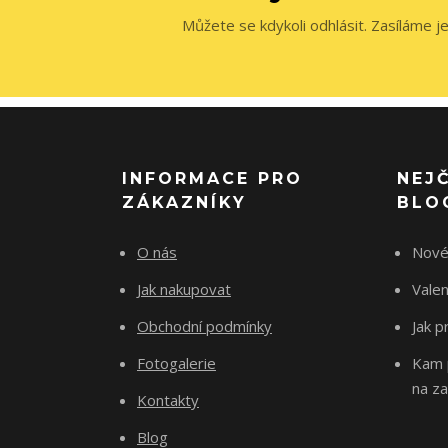
Můžete se kdykoli odhlásit. Zasíláme j
INFORMACE PRO
NEJ
ZÁKAZNÍKY
BLO
O nás
Nové
Jak nakupovat
Vale
Obchodní podmínky
Jak p
Fotogalerie
Kam p
na za
Kontakty
Blog