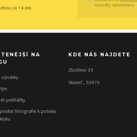
rozesílky newsletteru.
ednou za 14 dní.
ČTENĚJŠÍ NA
KDE NÁS NAJDETE
GU
Zbožnov 35
 výrobky
Skuteč , 53973
ntýn
rát polštářky
osílat fotografie k potisku
kízku