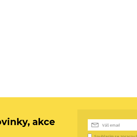
vinky, akce
Souhlasím se
zpracová