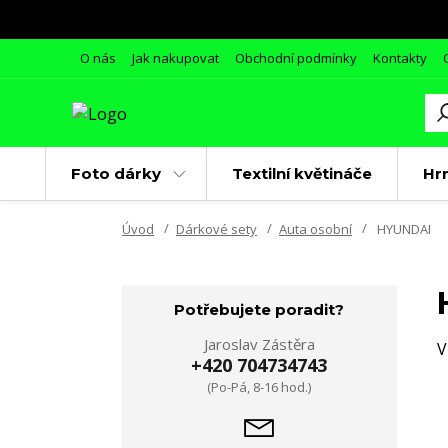
O nás
Jak nakupovat
Obchodní podmínky
Kontakty
Foto dárky
Textilní květináče
Hr
Úvod
Dárkové sety
Auta osobní
HYUNDAI
Potřebujete poradit?
Jaroslav Zástěra
V
+420 704734743
(Po-Pá, 8-16 hod.)