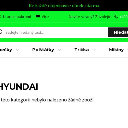
Ke každé objednávce dárek zdarma
Ochrana soukromí
Více
Nevíte si rady? Zavolejte.
+420
Hleda
nečky
Polštářky
Trička
Mikiny
HYUNDAI
 této kategorii nebylo nalezeno žádné zboží.