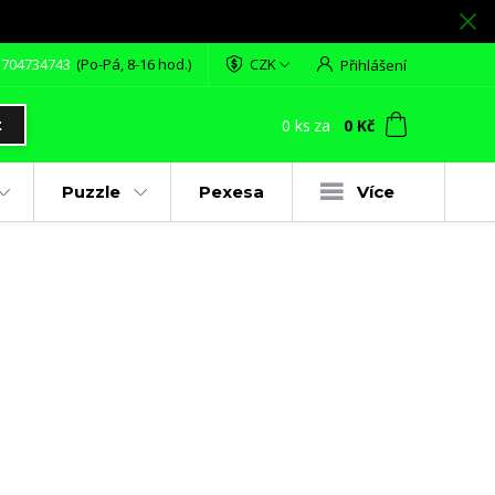
 704734743
(Po-Pá, 8-16 hod.)
CZK
Přihlášení
0
ks
za
0 Kč
t
Puzzle
Pexesa
Více