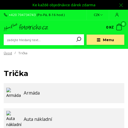
Ke každé objednávce dárek zdarma
+420 704734743
(Po-Pá, 8-16 hod.)
CZK
0
0 Kč
Menu
Úvod
Trička
Trička
Armáda
Auta nákladní