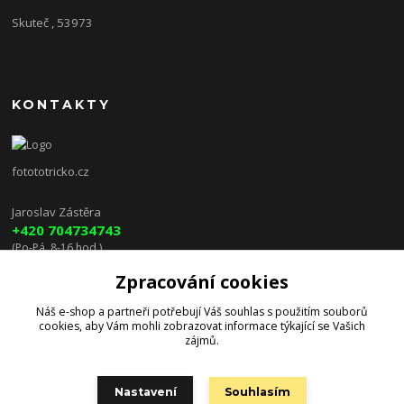
Skuteč , 53973
KONTAKTY
fotototricko.cz
Jaroslav Zástěra
+420 704734743
(Po-Pá, 8-16 hod.)
Zpracování cookies
lenkazasterova@centrum.cz
Náš e-shop a partneři potřebují Váš
souhlas
s použitím souborů
cookies, aby Vám mohli zobrazovat informace týkající se Vašich
zájmů.
Nastavení
Souhlasím