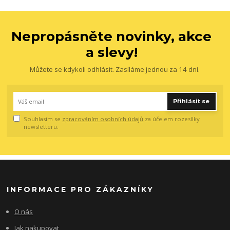
Nepropásněte novinky, akce
a slevy!
Můžete se kdykoli odhlásit. Zasíláme jednou za 14 dní.
Přihlásit se
Souhlasím se
zpracováním osobních údajů
za účelem rozesílky
newsletteru.
INFORMACE PRO ZÁKAZNÍKY
O nás
Jak nakupovat