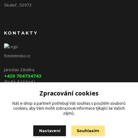
Skuteč , 53973
KONTAKTY
fotototricko.cz
Jaroslav Zástěra
+420 704734743
(Po-Pá, 8-16 hod.)
Zpracování cookies
lenkazasterova@centrum.cz
Náš e-shop a partneři potřebují Váš
souhlas
s použitím souborů
cookies, aby Vám mohli zobrazovat informace týkající se Vašich
zájmů.
Nastavení
Souhlasím