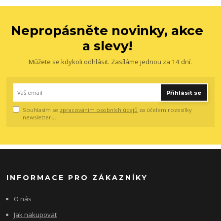
Nepropásněte novinky, akce
a slevy!
Můžete se kdykoli odhlásit. Zasíláme jednou za 14 dní.
Přihlásit se
Souhlasím se
zpracováním osobních údajů
za účelem rozesílky
newsletteru.
INFORMACE PRO ZÁKAZNÍKY
O nás
Jak nakupovat