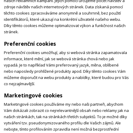
našich reklamních kampaní. Jejich pomocí určujeme počet návštěv a
zdroje návštěv našich internetových stránek. Data získaná pomocí
těchto cookies zpracováváme anonymně a souhrnně, bez použití
identifikátorů, které ukazují na konkrétní uživatelé našeho webu.
Díky těmto cookies můžeme optimalizovat výkon a funkčnost našich
stránek.
Preferenční cookies
Preferenční cookies umožňují, aby si webová stránka zapamatovala
informace, které mění, jak se webová stránka chová nebo jak
vypadá. Je to například Vámi preferovaný jazyk, měna, oblíbené
nebo naposledy prohlížené produkty apod. Díky těmto cookies Vám
můžeme doporučit na webu produkty a nabídky, které budou pro Vás
co nejzajímavější.
Marketingové cookies
Marketingové cookies používáme my nebo naši partneři, abychom
Vám dokázali zobrazit co nejrelevantnější obsah nebo reklamy jak na
našich stránkách, tak na stránkách třetích subjektů. To je možné díky
vytváření tzv. pseudonymizovaného profilu dle Vašich zájmů. Ale
nebojte, tímto profilováním zpravidla není možná bezprostřední