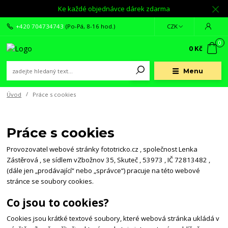
Ke každé objednávce dárek zdarma
+420 704734743
(Po-Pá, 8-16 hod.)
CZK
0
0 Kč
Menu
Úvod
Práce s cookies
Práce s cookies
Provozovatel webové stránky fototricko.cz , společnost
Lenka
Zástěrová
, se sídlem vZbožnov 35, Skuteč , 53973 , IČ 72813482 ,
(dále jen „prodávající“ nebo „správce“) pracuje na této webové
stránce se soubory cookies.
Co jsou to cookies?
Cookies jsou krátké textové soubory, které webová stránka ukládá v