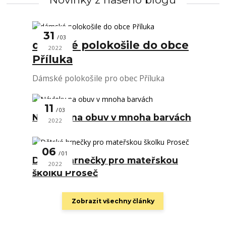
31
03
dámské polokošile do obce
2022
Příluka
Dámské polokošile pro obec Příluka
11
03
Návleky na obuv v mnoha barvách
2022
06
01
Dětské hrnečky pro mateřskou
2022
školku Proseč
Zobrazit všechny články