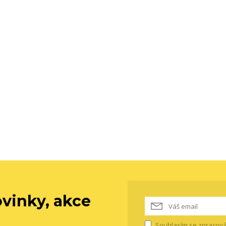
vinky, akce
Souhlasím se
zpracová