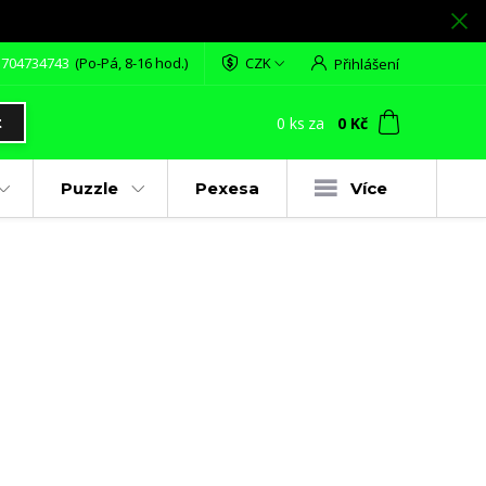
 704734743
(Po-Pá, 8-16 hod.)
CZK
Přihlášení
0
ks
za
0 Kč
t
Puzzle
Pexesa
Více