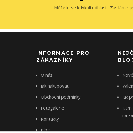
Můžete se kdykoli odhlásit. Zasíláme j
INFORMACE PRO
NEJ
ZÁKAZNÍKY
BLO
O nás
Nové
Jak nakupovat
Vale
Obchodní podmínky
Jak p
Fotogalerie
Kam p
na za
Kontakty
Blog