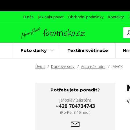
O nás
Jak nakupovat
Obchodní podmínky
Kontakty
Foto dárky
Textilní květináče
Hr
Úvod
Dárkové sety
Auta nákladní
MACK
Potřebujete poradit?
Jaroslav Zástěra
V
+420 704734743
(Po-Pá, 8-16 hod.)