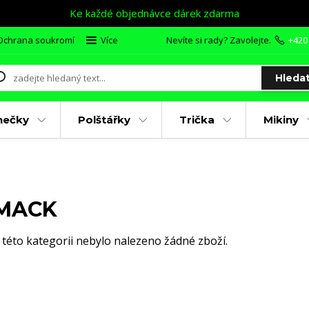
Ke každé objednávce dárek zdarma
Ochrana soukromí
Více
Nevíte si rady? Zavolejte.
+420
Hleda
nečky
Polštářky
Trička
Mikiny
MACK
 této kategorii nebylo nalezeno žádné zboží.