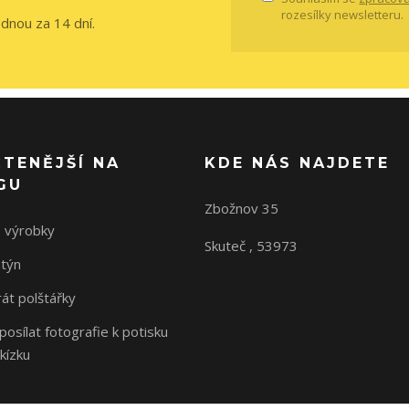
rozesílky newsletteru.
ednou za 14 dní.
ČTENĚJŠÍ NA
KDE NÁS NAJDETE
GU
Zbožnov 35
 výrobky
Skuteč , 53973
ntýn
rát polštářky
osílat fotografie k potisku
kízku