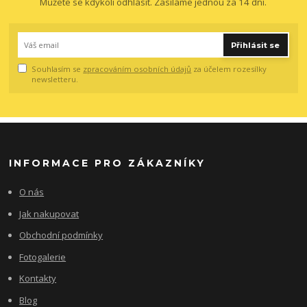
Můžete se kdykoli odhlásit. Zasíláme jednou za 14 dní.
Přihlásit se
Souhlasím se
zpracováním osobních údajů
za účelem rozesílky
newsletteru.
INFORMACE PRO ZÁKAZNÍKY
O nás
Jak nakupovat
Obchodní podmínky
Fotogalerie
Kontakty
Blog