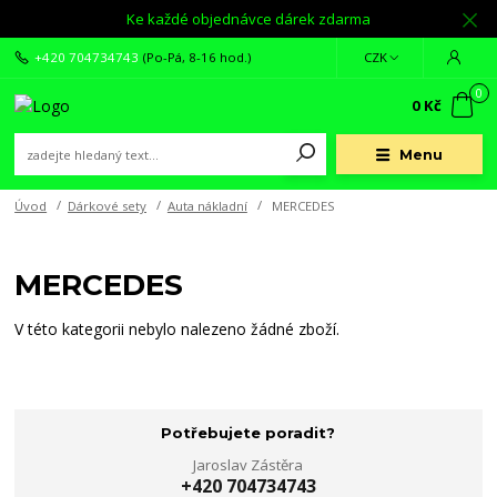
Ke každé objednávce dárek zdarma
+420 704734743
(Po-Pá, 8-16 hod.)
CZK
0
0 Kč
Menu
Úvod
Dárkové sety
Auta nákladní
MERCEDES
MERCEDES
V této kategorii nebylo nalezeno žádné zboží.
Potřebujete poradit?
Jaroslav Zástěra
+420 704734743