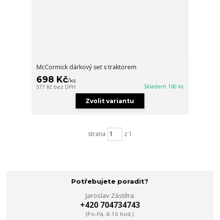
McCormick dárkový set s traktorem
698 Kč
/
ks
Skladem 160 ks
577 Kč
bez DPH
Zvolit variantu
strana
z 1
Potřebujete poradit?
Jaroslav Zástěra
+420 704734743
(Po-Pá, 8-16 hod.)