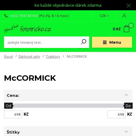
Ke každé objednávce dárek zdarma
+420 704734743
(Po-Pá, 8-16 hod.)
CZK
0
0 Kč
Menu
Úvod
Dárkové sety
Traktory
McCORMICK
McCORMICK
Cena:
Od
Do
Kč
Kč
Štítky