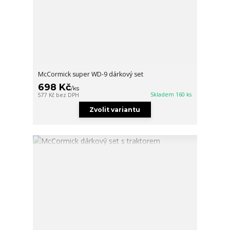
McCormick super WD-9 dárkový set
698 Kč
/
ks
Skladem 160 ks
577 Kč
bez DPH
Zvolit variantu