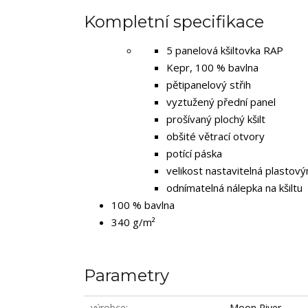
Kompletní specifikace
5 panelová kšiltovka RAP
Kepr, 100 % bavlna
pětipanelový střih
vyztužený přední panel
prošívaný plochý kšilt
obšité větrací otvory
potící páska
velikost nastavitelná plastov
odnímatelná nálepka na kšiltu
100 % bavlna
340 g/m²
Parametry
výrobce
Moon River