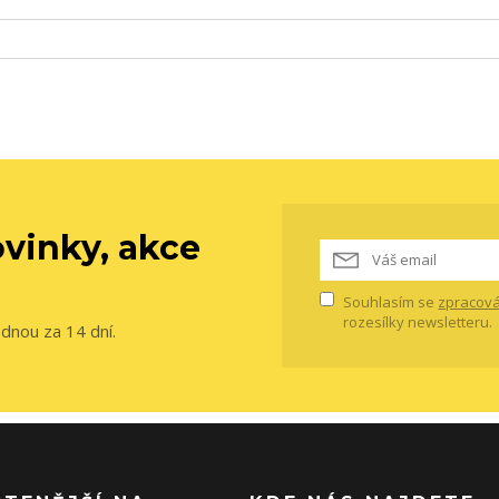
vinky, akce
Souhlasím se
zpracová
rozesílky newsletteru.
ednou za 14 dní.