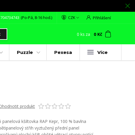
 704734743
(Po-Pá, 8-16 hod.)
CZK
Přihlášení
0
ks
za
0 Kč
t
Puzzle
Pexesa
Více
Ohodnotit produkt
5 panelová kšiltovka RAP Kepr, 100 % bavlna
pětipanelový střih vyztužený přední panel
prošívaný plochý kšilt obšité větrací otvory potící