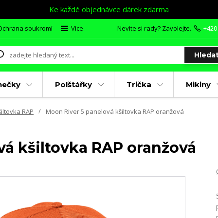
Ke každé objednávce dárek zdarma
Ochrana soukromí
Více
Nevíte si rady? Zavolejte.
+420
Hleda
nečky
Polštářky
Trička
Mikiny
iltovka RAP
Moon River 5 panelová kšiltovka RAP oranžová
vá kšiltovka RAP oranžová