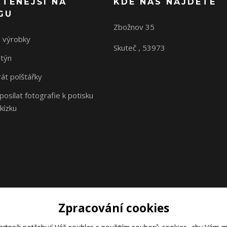
ČTENĚJŠÍ NA
KDE NÁS NAJDETE
GU
Zbožnov 35
 výrobky
Skuteč , 53973
ntýn
rát polštářky
osílat fotografie k potisku
kízku
Zpracování cookies