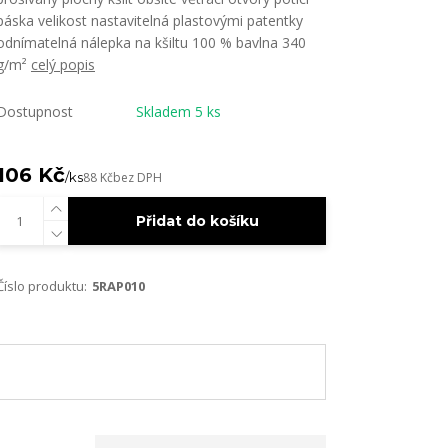
páska velikost nastavitelná plastovými patentky
odnímatelná nálepka na kšiltu 100 % bavlna 340
g/m²
celý popis
Dostupnost
Skladem 5 ks
106 Kč
/
ks
88 Kč
bez DPH
Přidat do košíku
Číslo produktu:
5RAP010