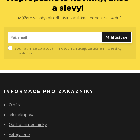
a slevy!
Můžete se kdykoli odhlásit. Zasíláme jednou za 14 dní.
Přihlásit se
Souhlasím se
zpracováním osobních údajů
za účelem rozesílky
newsletteru.
INFORMACE PRO ZÁKAZNÍKY
O nás
Jak nakupovat
Obchodní podmínky
Fotogalerie