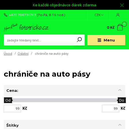
Ke každé objednávce dárek zdarma
+420 704734743
(Po-Pá, 8-16 hod.)
CZK
0
0 Kč
Menu
Úvod
Ostatní
chrániče na auto pásy
chrániče na auto pásy
Cena:
Od
Do
Kč
Kč
Štítky