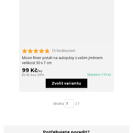
15 hodnocení
Moon River potah na autopásy s vašim jménem
velikost 30 x 7 cm
99 Kč
/
ks
Skladem 110 ks
82 Kč
bez DPH
Zvolit variantu
strana
z 1
Potřebujete poradit?