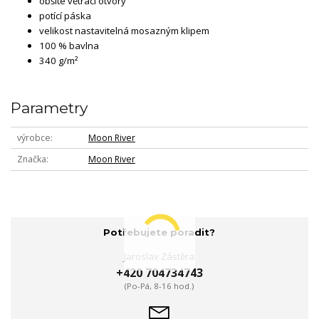
obšité větrací otvory
potící páska
velikost nastavitelná mosazným klipem
100 % bavlna
340 g/m²
Parametry
výrobce
Moon River
Značka
Moon River
Potřebujete poradit?
Jaroslav Zástěra
+420 704734743
(Po-Pá, 8-16 hod.)