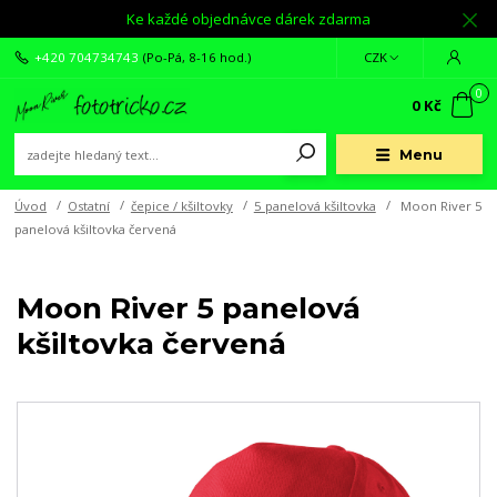
Ke každé objednávce dárek zdarma
+420 704734743
(Po-Pá, 8-16 hod.)
CZK
0
0 Kč
Menu
Úvod
Ostatní
čepice / kšiltovky
5 panelová kšiltovka
Moon River 5
panelová kšiltovka červená
Moon River 5 panelová
kšiltovka červená