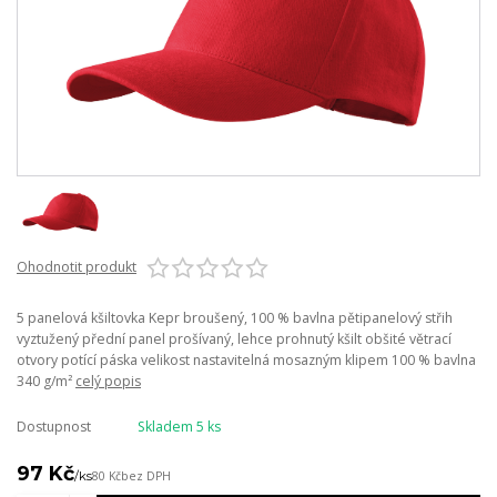
Ohodnotit produkt
5 panelová kšiltovka Kepr broušený, 100 % bavlna pětipanelový střih
vyztužený přední panel prošívaný, lehce prohnutý kšilt obšité větrací
otvory potící páska velikost nastavitelná mosazným klipem 100 % bavlna
340 g/m²
celý popis
Dostupnost
Skladem 5 ks
97 Kč
/
ks
80 Kč
bez DPH