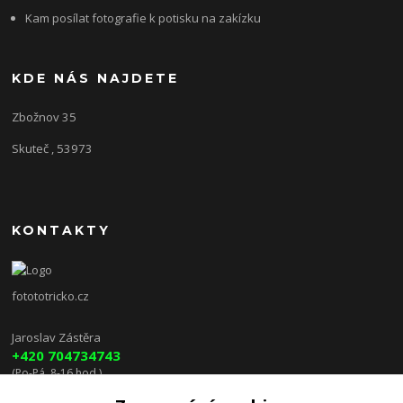
Kam posílat fotografie k potisku na zakízku
KDE NÁS NAJDETE
Zbožnov 35
Skuteč , 53973
KONTAKTY
fotototricko.cz
Jaroslav Zástěra
+420 704734743
(Po-Pá, 8-16 hod.)