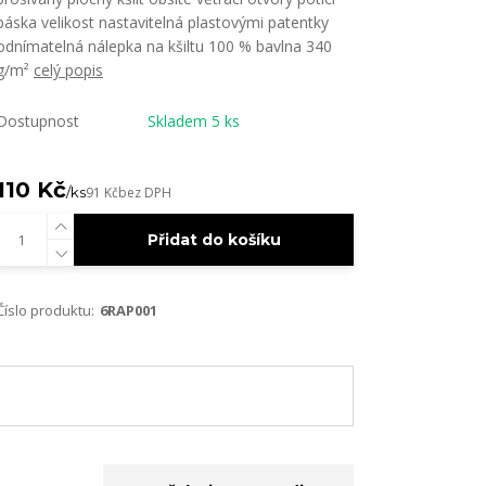
páska velikost nastavitelná plastovými patentky
odnímatelná nálepka na kšiltu 100 % bavlna 340
g/m²
celý popis
Dostupnost
Skladem 5 ks
110 Kč
/
ks
91 Kč
bez DPH
Přidat do košíku
Číslo produktu:
6RAP001