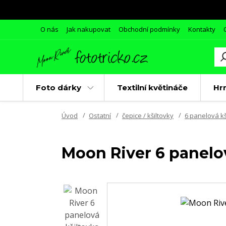
O nás
Jak nakupovat
Obchodní podmínky
Kontakty
Foto dárky
Textilní květináče
Hr
Úvod
Ostatní
čepice / kšiltovky
6 panelová kš
Moon River 6 panelov