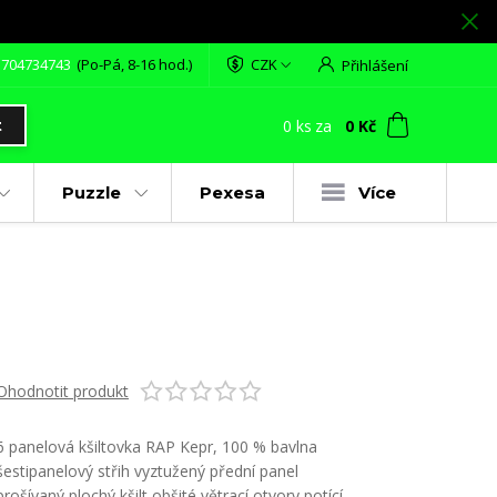
 704734743
(Po-Pá, 8-16 hod.)
CZK
Přihlášení
0
ks
za
0 Kč
t
Puzzle
Pexesa
Více
Ohodnotit produkt
6 panelová kšiltovka RAP Kepr, 100 % bavlna
šestipanelový střih vyztužený přední panel
prošívaný plochý kšilt obšité větrací otvory potící