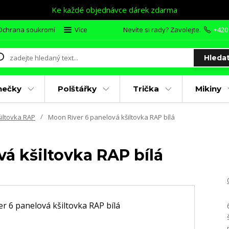
Ke každé objednávce dárek zdarma
Ochrana soukromí
Více
Nevíte si rady? Zavolejte.
+420
Hleda
nečky
Polštářky
Trička
Mikiny
iltovka RAP
Moon River 6 panelová kšiltovka RAP bílá
á kšiltovka RAP bílá