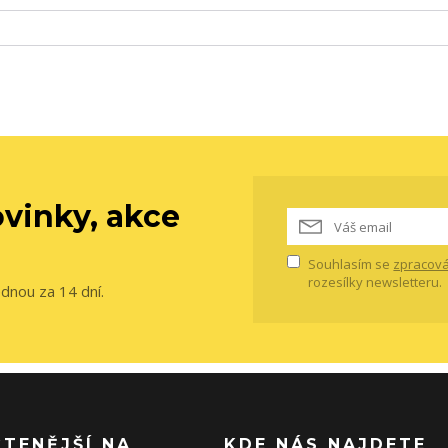
vinky, akce
Souhlasím se
zpracová
rozesílky newsletteru.
ednou za 14 dní.
ČTENĚJŠÍ NA
KDE NÁS NAJDETE