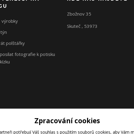
GU
Zbožnov 35
 výrobky
Skuteč , 53973
ntýn
rát polštářky
osílat fotografie k potisku
kízku
Zpracování cookies
rtneři potřebují Váš
souhlas
s použitím souborů cookies, aby Vám m