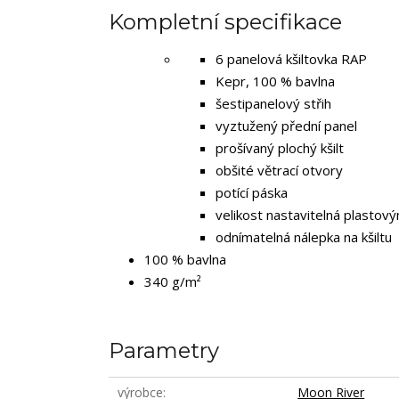
Kompletní specifikace
6 panelová kšiltovka RAP
Kepr, 100 % bavlna
šestipanelový střih
vyztužený přední panel
prošívaný plochý kšilt
obšité větrací otvory
potící páska
velikost nastavitelná plastov
odnímatelná nálepka na kšiltu
100 % bavlna
340 g/m²
Parametry
výrobce
Moon River