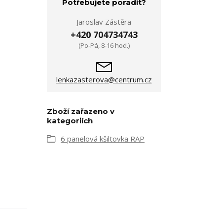
Potřebujete poradit?
Jaroslav Zástěra
+420 704734743
(Po-Pá, 8-16 hod.)
lenkazasterova@centrum.cz
Zboží zařazeno v
kategoriích
6 panelová kšiltovka RAP