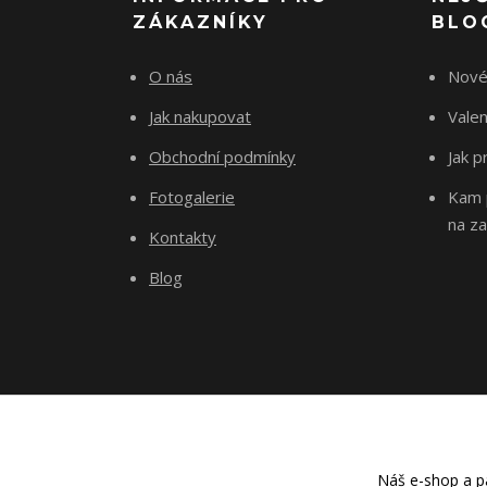
ZÁKAZNÍKY
BLO
O nás
Nové
Jak nakupovat
Vale
Obchodní podmínky
Jak p
Fotogalerie
Kam p
na za
Kontakty
Blog
Náš e-shop a pa