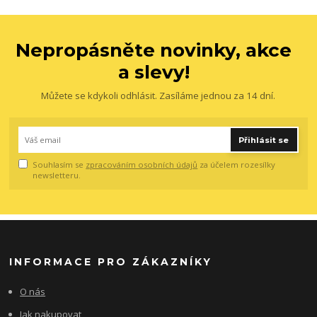
Nepropásněte novinky, akce
a slevy!
Můžete se kdykoli odhlásit. Zasíláme jednou za 14 dní.
Přihlásit se
Souhlasím se
zpracováním osobních údajů
za účelem rozesílky
newsletteru.
INFORMACE PRO ZÁKAZNÍKY
O nás
Jak nakupovat