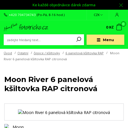
Ke každé objednávce dárek zdarma
+420 704734743
(Po-Pá, 8-16 hod.)
CZK
0
0 Kč
Menu
Úvod
Ostatní
čepice / kšiltovky
6 panelová kšiltovka RAP
Moon
River 6 panelová kšiltovka RAP citronová
Moon River 6 panelová
kšiltovka RAP citronová