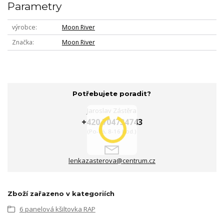
Parametry
výrobce
Moon River
Značka
Moon River
Potřebujete poradit?
Jaroslav Zástěra
+420 704734743
(Po-Pá, 8-16 hod.)
lenkazasterova@centrum.cz
Zboží zařazeno v kategoriích
6 panelová kšiltovka RAP