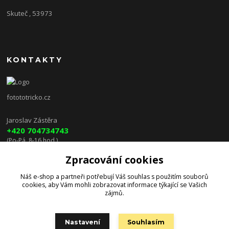
Skuteč , 53973
KONTAKTY
fotototricko.cz
Jaroslav Zástěra
+420 704734743
(Po-Pá, 8-16 hod.)
Zpracování cookies
lenkazasterova@centrum.cz
Náš e-shop a partneři potřebují Váš
souhlas
s použitím souborů
cookies, aby Vám mohli zobrazovat informace týkající se Vašich
zájmů.
Nastavení
Souhlasím