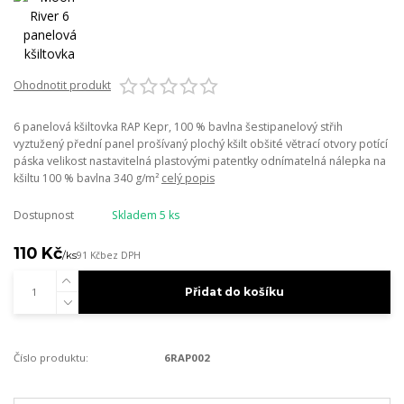
Ohodnotit produkt
6 panelová kšiltovka RAP Kepr, 100 % bavlna šestipanelový střih
vyztužený přední panel prošívaný plochý kšilt obšité větrací otvory potící
páska velikost nastavitelná plastovými patentky odnímatelná nálepka na
kšiltu 100 % bavlna 340 g/m²
celý popis
Dostupnost
Skladem 5 ks
110 Kč
/
ks
91 Kč
bez DPH
Přidat do košíku
Číslo produktu:
6RAP002