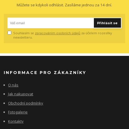
Můžete se kdykoli odhlásit. Zasíláme jednou za 14 dní.
Přihlásit se
Souhlasím se
zpracováním osobních údajů
za účelem rozesílky
newsletteru.
INFORMACE PRO ZÁKAZNÍKY
O nás
Jak nakupovat
Obchodní podmínky
Fotogalerie
Kontakty