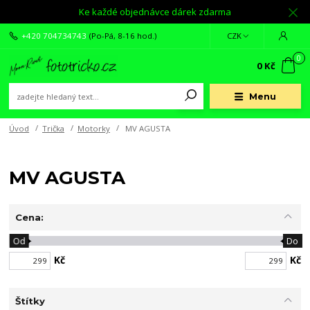
Ke každé objednávce dárek zdarma
+420 704734743
(Po-Pá, 8-16 hod.)
CZK
0
0 Kč
Menu
Úvod
Trička
Motorky
MV AGUSTA
MV AGUSTA
Cena:
Od
Do
Kč
Kč
Štítky