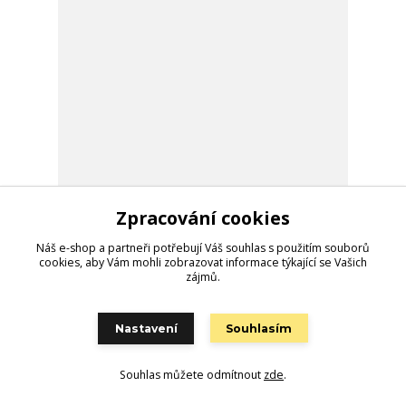
Zpracování cookies
Dámské tričko Svatý Valentýn 4
299 Kč
/
ks
Náš e-shop a partneři potřebují Váš
souhlas
s použitím souborů
Skladem 56 ks
247 Kč
bez DPH
cookies, aby Vám mohli zobrazovat informace týkající se Vašich
zájmů.
Zvolit variantu
Nastavení
Souhlasím
Načíst další produkty (30)
strana
z 4
další
Souhlas můžete odmítnout
zde
.