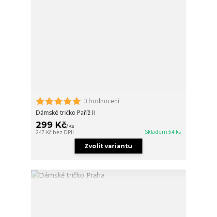
3 hodnocení
Dámské tričko Paříž II
299 Kč
/
ks
Skladem 54 ks
247 Kč
bez DPH
Zvolit variantu