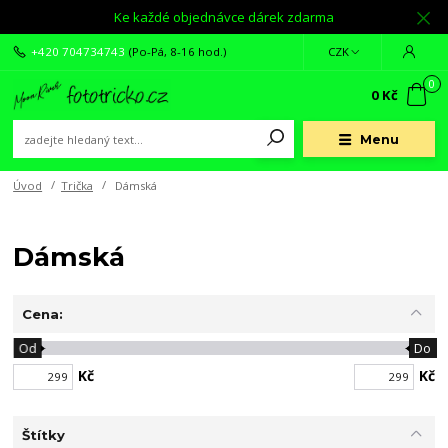
Ke každé objednávce dárek zdarma
+420 704734743
(Po-Pá, 8-16 hod.)
CZK
0
0 Kč
Menu
Úvod
Trička
Dámská
Dámská
Cena:
Od
Do
Kč
Kč
Štítky