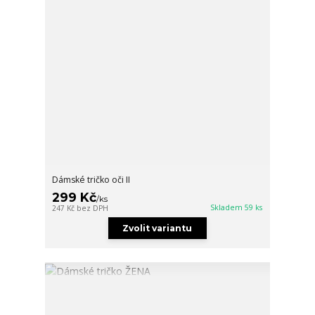
Dámské tričko oči II
299 Kč
/
ks
Skladem 59 ks
247 Kč
bez DPH
Zvolit variantu