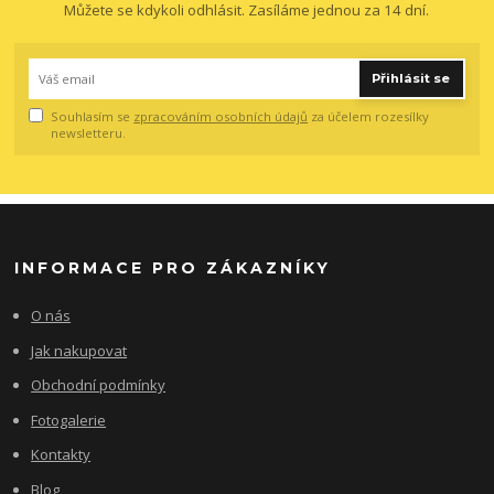
Můžete se kdykoli odhlásit. Zasíláme jednou za 14 dní.
Přihlásit se
Souhlasím se
zpracováním osobních údajů
za účelem rozesílky
newsletteru.
INFORMACE PRO ZÁKAZNÍKY
O nás
Jak nakupovat
Obchodní podmínky
Fotogalerie
Kontakty
Blog