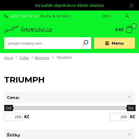
Ke každé objednávce dárek zdarma
+420 704734743
(Po-Pá, 8-16 hod.)
CZK
0
0 Kč
Menu
Úvod
Trička
Motorky
TRIUMPH
TRIUMPH
Cena:
Od
Do
Kč
Kč
Štítky