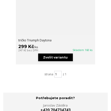
tričko Triumph Daytona
299 Kč
/
ks
Skladem 160 ks
247 Kč
bez DPH
Zvolit variantu
strana
z 1
Potřebujete poradit?
Jaroslav Zástěra
+420 704734743