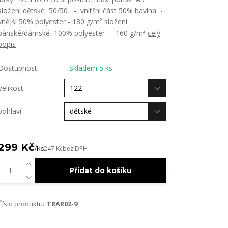
složení dětské 50/50 - vnitřní část 50% bavlna -
vnější 50% polyester - 180 g/m² složení
pánské/dámské 100% polyester - 160 g/m²
celý
popis
Dostupnost
Skladem 5 ks
Velikost
pohlaví
299 Kč
/
ks
247 Kč
bez DPH
Přidat do košíku
Číslo produktu:
TRAR02-9