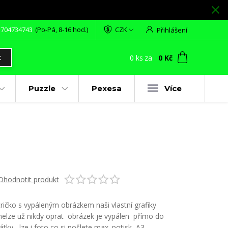
 704734743
(Po-Pá, 8-16 hod.)
CZK
Přihlášení
0
ks
za
0 Kč
t
Puzzle
Pexesa
Více
Ohodnotit produkt
tričko s vypáleným obrázkem naši vlastní grafiky
nelze už nikdy oprat obrázek je vypálen přímo do
látky lze i foto co si pošlete max. potisk A3