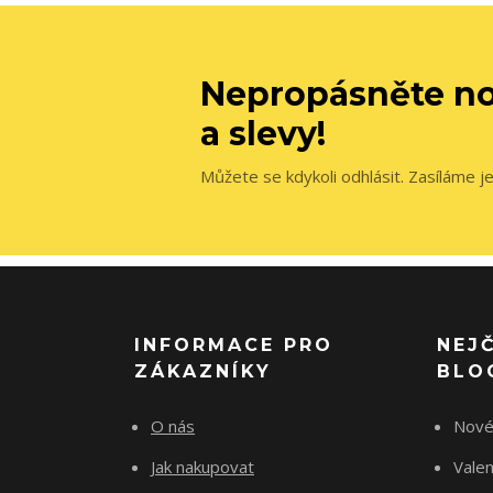
Nepropásněte no
a slevy!
Můžete se kdykoli odhlásit. Zasíláme j
INFORMACE PRO
NEJ
ZÁKAZNÍKY
BLO
O nás
Nové
Jak nakupovat
Vale