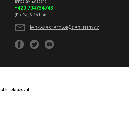
Jaroslav Zástěra
+420 704734743
(Po-Pá, 8-16 hod.)
lenkazasterova@centrum.cz
ohli zobrazovat