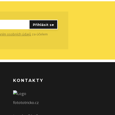
Přihlásit se
ním osobních údajů
za účelem
KONTAKTY
fotototricko.cz