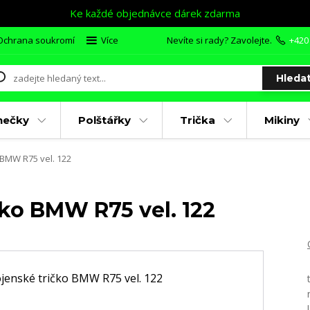
Ke každé objednávce dárek zdarma
Ochrana soukromí
Více
Nevíte si rady? Zavolejte.
+420
Hleda
nečky
Polštářky
Trička
Mikiny
 BMW R75 vel. 122
čko BMW R75 vel. 122