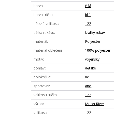
barva
Bílá
barva trička
bílá
dětská velikost
122
délka rukávu
krátký rukáv
materiál
Polyester
materiál oblečení
100% polyester
motiv
vojenský
pohlaví
dětské
polokošile
ne
sportovní
ano
velikosti trička
122
výrobce
Moon River
velikost
122