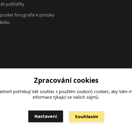
rát polštářky
osílat fotografie k potisku
kízku
Zpracování cookies
rtneři potřebují Váš
souhlas
s použitím souborů cookies, aby Vám m
Vytvořeno na
Eshop-rychle.cz
informace týkající se Vašich zájmů.
Nastavení
Souhlasím