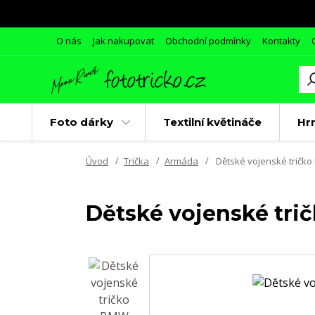
O nás
Jak nakupovat
Obchodní podmínky
Kontakty
Foto dárky
Textilní květináče
Hr
Úvod
Trička
Armáda
Dětské vojenské tričko
Dětské vojenské tri