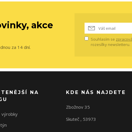
vinky, akce
Souhlasím se
zpracová
rozesílky newsletteru.
ednou za 14 dní.
ČTENĚJŠÍ NA
KDE NÁS NAJDETE
GU
Zbožnov 35
 výrobky
Skuteč , 53973
ntýn