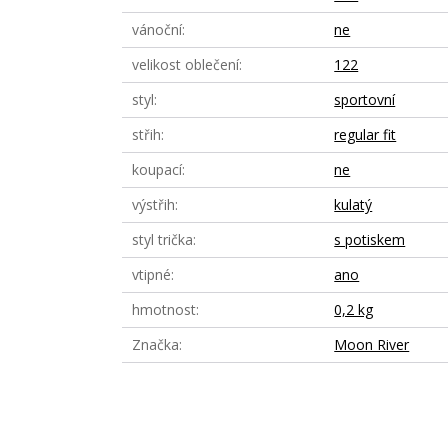
vánoční
ne
velikost oblečení
122
styl
sportovní
střih
regular fit
koupací
ne
výstřih
kulatý
styl trička
s potiskem
vtipné
ano
hmotnost
0,2 kg
Značka
Moon River