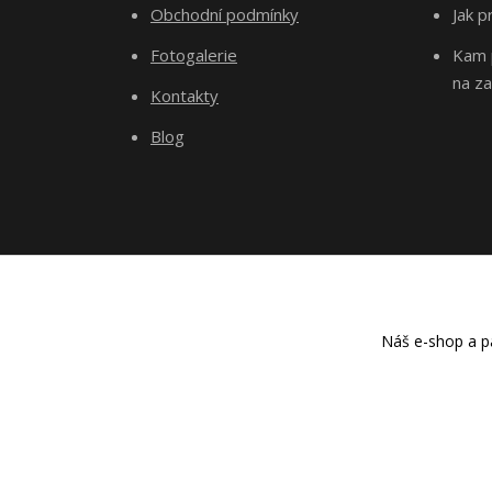
Obchodní podmínky
Jak p
Fotogalerie
Kam p
na za
Kontakty
Blog
Náš e-shop a pa