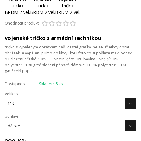
Ohodnotit produkt
vojenské tričko s armádní technikou
tričko s vypáleným obrázkem naši vlastní grafiky nelze už nikdy oprat
obrázek je vypálen přímo do látky lze i foto co si pošlete max. potisk
A3 složení dětské 50/50 - vnitřní část 50% bavlna - vnější 50%
polyester - 180 g/m² složení pánské/dámské 100% polyester - 160
g/m²
celý popis
Dostupnost
Skladem 5 ks
Velikost
pohlaví