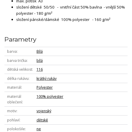
max. potisk A3
složení dětské 50/50 - vnitřní část 50% bavlna - vnější 50%
polyester - 180 g/m²
složení pánské/dámské 100% polyester - 160 g/m²
Parametry
barva
Bílá
barva trička
bílá
dětská velikost
116
délka rukávu
krátký rukáv
materiál
Polyester
materiál
100% polyester
oblečení
motiv
vojenský
pohlaví
dětské
polokošile
ne