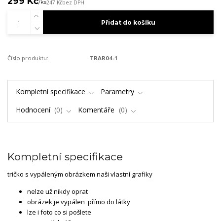
299 Kč
/
ks
247 Kč
bez DPH
Přidat do košíku
Číslo produktu:
TRAR04-1
Kompletní specifikace
Parametry
Hodnocení
0
Komentáře
0
Kompletní specifikace
tričko s vypáleným obrázkem naši vlastní grafiky
nelze už nikdy oprat
obrázek je vypálen přímo do látky
lze i foto co si pošlete