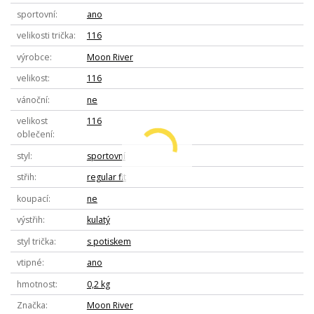
sportovní
ano
velikosti trička
116
výrobce
Moon River
velikost
116
vánoční
ne
velikost
116
oblečení
styl
sportovní
střih
regular fit
koupací
ne
výstřih
kulatý
styl trička
s potiskem
vtipné
ano
hmotnost
0,2 kg
Značka
Moon River