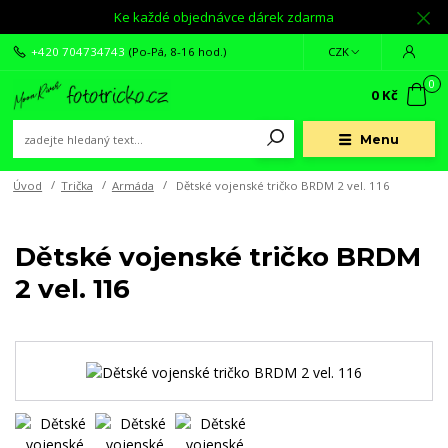
Ke každé objednávce dárek zdarma
+420 704734743
(Po-Pá, 8-16 hod.)
CZK
0
0 Kč
Menu
Úvod
Trička
Armáda
Dětské vojenské tričko BRDM 2 vel. 116
Dětské vojenské tričko BRDM
2 vel. 116