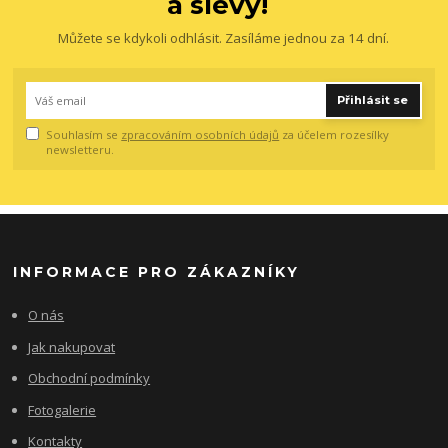
a slevy!
Můžete se kdykoli odhlásit. Zasíláme jednou za 14 dní.
Přihlásit se
Souhlasím se
zpracováním osobních údajů
za účelem rozesílky
newsletteru.
INFORMACE PRO ZÁKAZNÍKY
O nás
Jak nakupovat
Obchodní podmínky
Fotogalerie
Kontakty