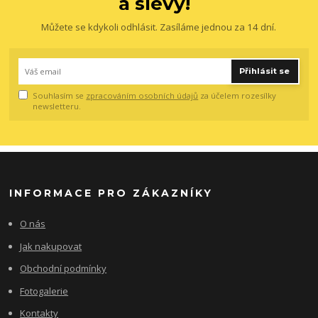
a slevy!
Můžete se kdykoli odhlásit. Zasíláme jednou za 14 dní.
Přihlásit se
Souhlasím se
zpracováním osobních údajů
za účelem rozesílky
newsletteru.
INFORMACE PRO ZÁKAZNÍKY
O nás
Jak nakupovat
Obchodní podmínky
Fotogalerie
Kontakty