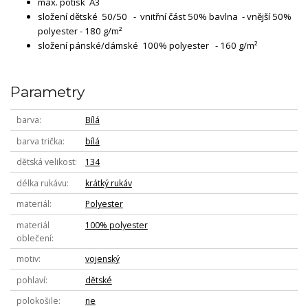
max. potisk A3
složení dětské 50/50 - vnitřní část 50% bavlna - vnější 50%
polyester - 180 g/m²
složení pánské/dámské 100% polyester - 160 g/m²
Parametry
barva
Bílá
barva trička
bílá
dětská velikost
134
délka rukávu
krátký rukáv
materiál
Polyester
materiál
100% polyester
oblečení
motiv
vojenský
pohlaví
dětské
polokošile
ne