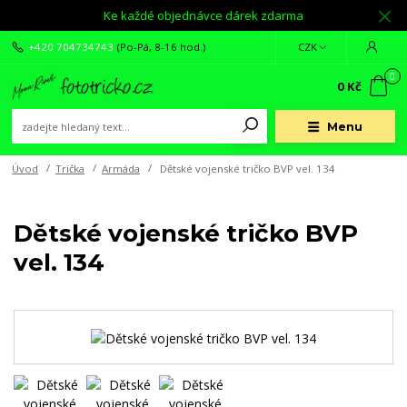
Ke každé objednávce dárek zdarma
+420 704734743
(Po-Pá, 8-16 hod.)
CZK
0
0 Kč
Menu
Úvod
Trička
Armáda
Dětské vojenské tričko BVP vel. 134
Dětské vojenské tričko BVP
vel. 134