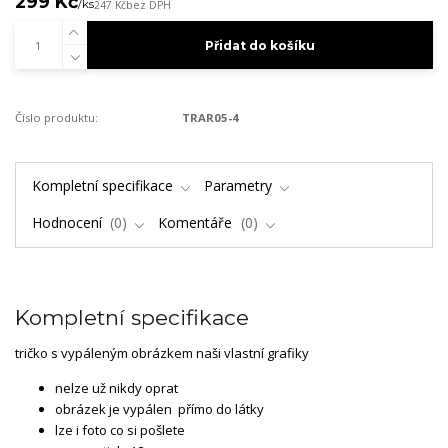
299 Kč
/
ks
247 Kč
bez DPH
Přidat do košíku
Číslo produktu:
TRAR05-4
Kompletní specifikace
Parametry
Hodnocení
0
Komentáře
0
Kompletní specifikace
tričko s vypáleným obrázkem naši vlastní grafiky
nelze už nikdy oprat
obrázek je vypálen přímo do látky
lze i foto co si pošlete