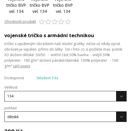
Ohodnotit produkt
vojenské tričko s armádní technikou
tričko s vypáleným obrázkem naši vlastní grafiky nelze už nikdy oprat
obrázek je vypálen přímo do látky lze i foto co si pošlete max. potisk
A3 složení dětské 50/50 - vnitřní část 50% bavlna - vnější 50%
polyester - 180 g/m² složení pánské/dámské 100% polyester - 160
g/m²
celý popis
Dostupnost
Skladem 5 ks
Velikost
pohlaví