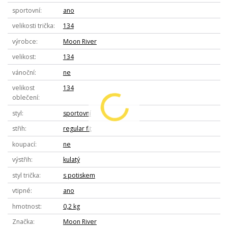
sportovní
ano
velikosti trička
134
výrobce
Moon River
velikost
134
vánoční
ne
velikost
134
oblečení
styl
sportovní
střih
regular fit
koupací
ne
výstřih
kulatý
styl trička
s potiskem
vtipné
ano
hmotnost
0,2 kg
Značka
Moon River