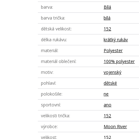
barva
Bílá
barva trička
bílá
dětská velikost
152
délka rukávu
krátký rukáv
materiál
Polyester
materiál oblečení
100% polyester
motiv
vojenský
pohlaví
dětské
polokošile
ne
sportovní
ano
velikosti trička
152
výrobce
Moon River
velikost
152