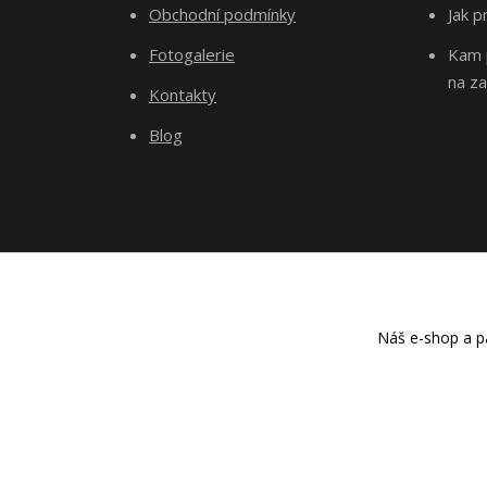
Obchodní podmínky
Jak p
Fotogalerie
Kam p
na za
Kontakty
Blog
Náš e-shop a pa