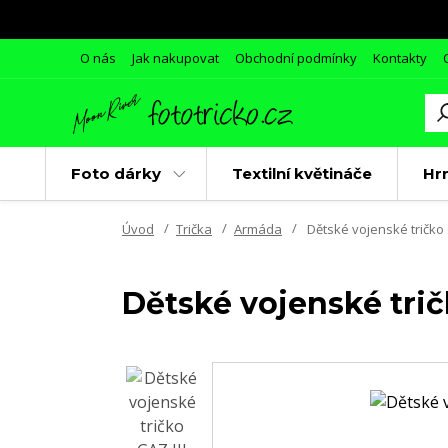
O nás
Jak nakupovat
Obchodní podmínky
Kontakty
Foto dárky
Textilní květináče
Hr
Úvod
Trička
Armáda
Dětské vojenské tričko G
Dětské vojenské tričk