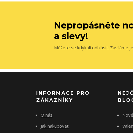
Nepropásněte no
a slevy!
Můžete se kdykoli odhlásit. Zasíláme j
INFORMACE PRO
NEJ
ZÁKAZNÍKY
BLO
O nás
Nové
Jak nakupovat
Vale