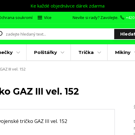
Ke každé objednávce dárek zdarma
Ochrana soukromí
Více
Nevíte si rady? Zavolejte.
+420
Hleda
nečky
Polštářky
Trička
Mikiny
AZ III vel. 152
o GAZ III vel. 152