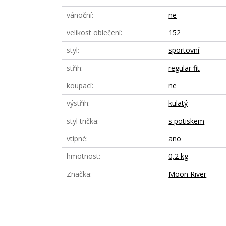
vánoční
ne
velikost oblečení
152
styl
sportovní
střih
regular fit
koupací
ne
výstřih
kulatý
styl trička
s potiskem
vtipné
ano
hmotnost
0,2 kg
Značka
Moon River