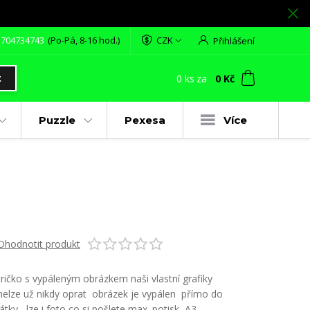
 704734743
(Po-Pá, 8-16 hod.)
CZK
Přihlášení
0
ks
za
0 Kč
t
Puzzle
Pexesa
Více
Ohodnotit produkt
tričko s vypáleným obrázkem naši vlastní grafiky
nelze už nikdy oprat obrázek je vypálen přímo do
látky lze i foto co si pošlete max. potisk A3