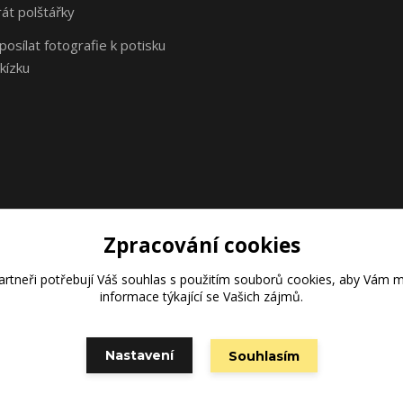
rát polštářky
osílat fotografie k potisku
kízku
Zpracování cookies
rtneři potřebují Váš
souhlas
s použitím souborů cookies, aby Vám m
Vytvořeno na
Eshop-rychle.cz
informace týkající se Vašich zájmů.
Nastavení
Souhlasím