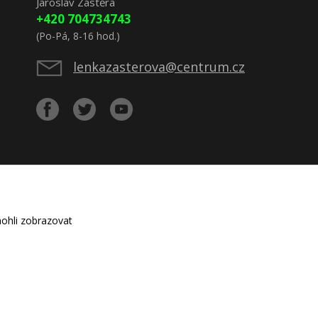
Jaroslav Zástěra
+420 704734743
(Po-Pá, 8-16 hod.)
lenkazasterova@centrum.cz
ohli zobrazovat