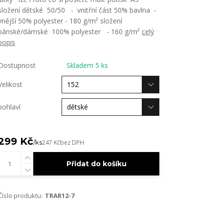
složení dětské 50/50 - vnitřní část 50% bavlna -
vnější 50% polyester - 180 g/m² složení
pánské/dámské 100% polyester - 160 g/m²
celý
popis
Dostupnost
Skladem 5 ks
Velikost
pohlaví
299 Kč
/
ks
247 Kč
bez DPH
Přidat do košíku
Číslo produktu:
TRAR12-7