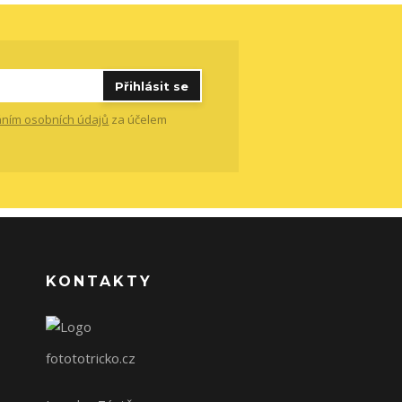
Přihlásit se
ním osobních údajů
za účelem
KONTAKTY
fotototricko.cz