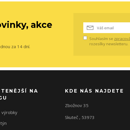
vinky, akce
Souhlasím se
zpracová
rozesílky newsletteru.
ednou za 14 dní.
ČTENĚJŠÍ NA
KDE NÁS NAJDETE
GU
Zbožnov 35
 výrobky
Skuteč , 53973
ntýn