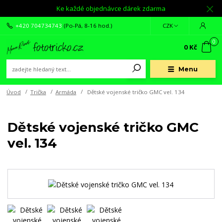
Ke každé objednávce dárek zdarma
+420 704734743
(Po-Pá, 8-16 hod.)
CZK
0
0 Kč
Menu
Úvod
Trička
Armáda
Dětské vojenské tričko GMC vel. 134
Dětské vojenské tričko GMC
vel. 134