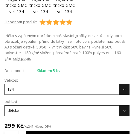
Ohodnotit produkt
tričko s vypáleným obrázkem naši vlastní grafiky nelze už nikdy oprat
obrázek je vypálen přímo do látky lze i foto co si pošlete max. potisk
A3 složení dětské 50/50 - vnitřní část 50% bavlna - vnější 50%
polyester - 180 g/m² složení pánské/dámské 100% polyester - 160
g/m²
celý popis
Dostupnost
Skladem 5 ks
Velikost
pohlaví
299 Kč
/
ks
247 Kč
bez DPH