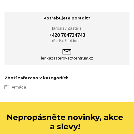
Potřebujete poradit?
Jaroslav Zástěra
+420 704734743
(Po-Pá, 8-16 hod.)
lenkazasterova@centrum.cz
Zboží zařazeno v kategoriích
Armáda
Nepropásněte novinky, akce
a slevy!