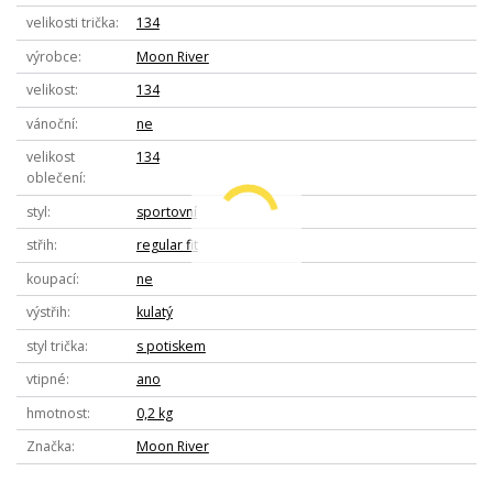
velikosti trička
134
výrobce
Moon River
velikost
134
vánoční
ne
velikost
134
oblečení
styl
sportovní
střih
regular fit
koupací
ne
výstřih
kulatý
styl trička
s potiskem
vtipné
ano
hmotnost
0,2 kg
Značka
Moon River