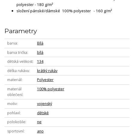
polyester - 180 g/m²
složení pánské/dámské 100% polyester - 160 g/m²
Parametry
barva
Bílá
barva trička
bílá
dětská velikost
134
délka rukávu
krátký rukáv
materiál
Polyester
materiál
100% polyester
oblečení
motiv
vojenský
pohlaví
dětské
polokošile
ne
sportovní
ano