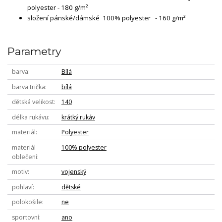
polyester - 180 g/m²
složení pánské/dámské 100% polyester - 160 g/m²
Parametry
barva
Bílá
barva trička
bílá
dětská velikost
140
délka rukávu
krátký rukáv
materiál
Polyester
materiál
100% polyester
oblečení
motiv
vojenský
pohlaví
dětské
polokošile
ne
sportovní
ano