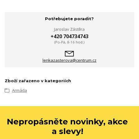
Potřebujete poradit?
Jaroslav Zástěra
+420 704734743
(Po-Pá, 8-16 hod.)
lenkazasterova@centrum.cz
Zboží zařazeno v kategoriích
Armáda
Nepropásněte novinky, akce
a slevy!