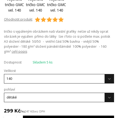
Ohodnotit produkt
tričko s vypáleným obrázkem naši vlastní grafiky nelze už nikdy oprat
obrázek je vypálen přímo do látky lze i foto co si pošlete max. potisk
A3 složení dětské 50/50 - vnitřní část 50% bavlna - vnější 50%
polyester - 180 g/m² složení pánské/dámské 100% polyester - 160
g/m²
celý popis
Dostupnost
Skladem 5 ks
Velikost
pohlaví
299 Kč
/
ks
247 Kč
bez DPH