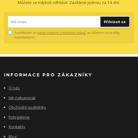
Můžete se kdykoli odhlásit. Zasíláme jednou za 14 dní.
Přihlásit se
Souhlasím se
zpracováním osobních údajů
za účelem rozesílky
newsletteru.
INFORMACE PRO ZÁKAZNÍKY
O nás
Jak nakupovat
Obchodní podmínky
Fotogalerie
Kontakty
Blog