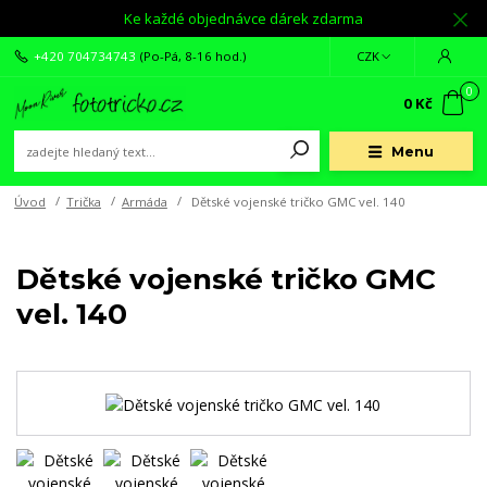
Ke každé objednávce dárek zdarma
+420 704734743
(Po-Pá, 8-16 hod.)
CZK
0
0 Kč
Menu
Úvod
Trička
Armáda
Dětské vojenské tričko GMC vel. 140
Dětské vojenské tričko GMC
vel. 140