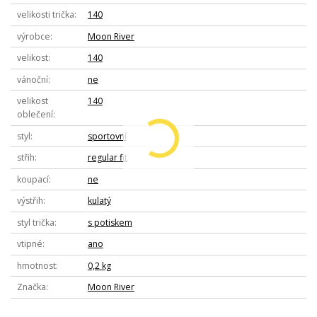
velikosti trička
140
výrobce
Moon River
velikost
140
vánoční
ne
velikost
140
oblečení
styl
sportovní
střih
regular fit
koupací
ne
výstřih
kulatý
styl trička
s potiskem
vtipné
ano
hmotnost
0,2 kg
Značka
Moon River