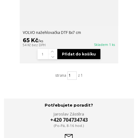
VOLVO nažehlovačka DTF 8x7 cm
65 Kč
/
ks
Skladem 1 ks
54 Kč
bez DPH
Přidat do košíku
strana
z 1
Potřebujete poradit?
Jaroslav Zástěra
+420 704734743
(Po-Pá, 8-16 hod.)