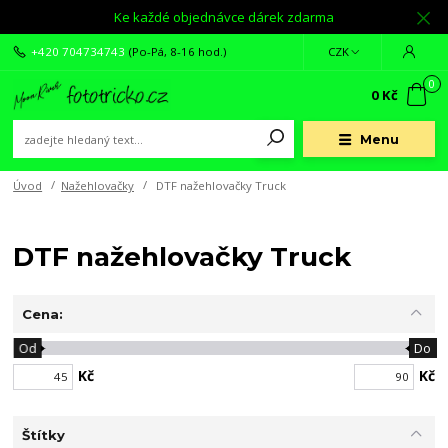
Ke každé objednávce dárek zdarma
+420 704734743
(Po-Pá, 8-16 hod.)
CZK
0
0 Kč
Menu
Úvod
Nažehlovačky
DTF nažehlovačky Truck
DTF nažehlovačky Truck
Cena:
Od
Do
Kč
Kč
Štítky