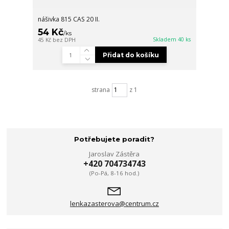
nášivka 815 CAS 20 II.
54 Kč
/
ks
Skladem 40 ks
45 Kč
bez DPH
Přidat do košíku
strana
z 1
Potřebujete poradit?
Jaroslav Zástěra
+420 704734743
(Po-Pá, 8-16 hod.)
lenkazasterova@centrum.cz