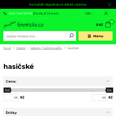
Ke každé objednávce dárek zdarma
+420 704734743
(Po-Pá, 8-16 hod.)
CZK
0
0 Kč
Menu
Úvod
Ostatní
nášivky / nažehlovačky
hasičské
hasičské
Cena:
Od
Do
Kč
Kč
Štítky