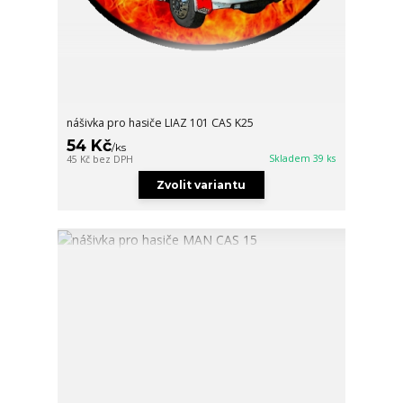
nášivka pro hasiče LIAZ 101 CAS K25
54 Kč
/
ks
Skladem 39 ks
45 Kč
bez DPH
Zvolit variantu