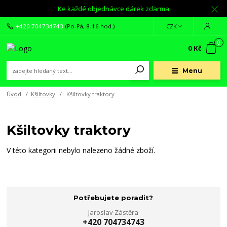
Ke každé objednávce dárek zdarma
+420 704734743
(Po-Pá, 8-16 hod.)
CZK
0
0 Kč
Menu
Úvod
Kšiltovky
Kšiltovky traktory
Kšiltovky traktory
V této kategorii nebylo nalezeno žádné zboží.
Potřebujete poradit?
Jaroslav Zástěra
+420 704734743