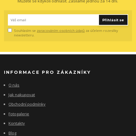
Můžete se kdykoli odhlásit. Zasíláme jednou za 14 dní.
Přihlásit se
Souhlasím se
zpracováním osobních údajů
za účelem rozesílky
newsletteru.
INFORMACE PRO ZÁKAZNÍKY
O nás
Jak nakupovat
Obchodní podmínky
Fotogalerie
Kontakty
Blog