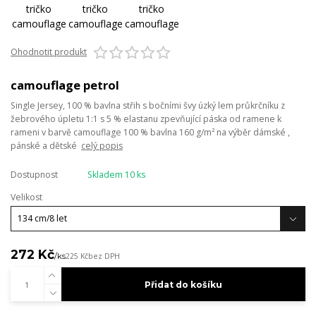
Ohodnotit produkt
camouflage petrol
Single Jersey, 100 % bavlna střih s bočními švy úzký lem průkrčníku z
žebrového úpletu 1:1 s 5 % elastanu zpevňující páska od ramene k
rameni v barvě camouflage 100 % bavlna 160 g/m² na výběr dámské ,
pánské a dětské
celý popis
Dostupnost
Skladem 10 ks
Velikost
272 Kč
/
ks
225 Kč
bez DPH
Přidat do košíku