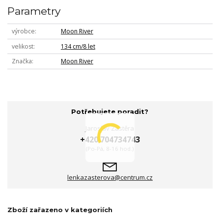
Parametry
výrobce
Moon River
velikost
134 cm/8 let
Značka
Moon River
Potřebujete poradit?
Jaroslav Zástěra
+420 704734743
(Po-Pá, 8-16 hod.)
lenkazasterova@centrum.cz
Zboží zařazeno v kategoriích