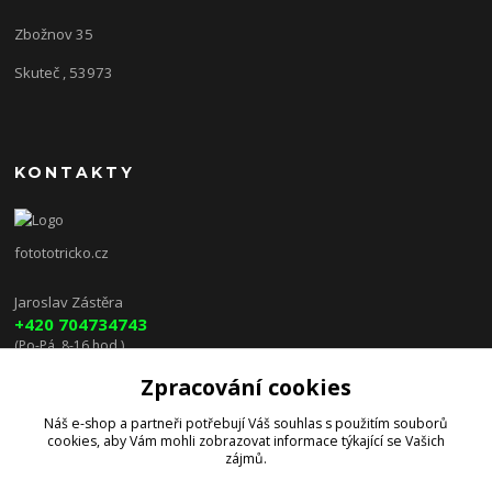
Zbožnov 35
Skuteč , 53973
KONTAKTY
fotototricko.cz
Jaroslav Zástěra
+420 704734743
(Po-Pá, 8-16 hod.)
Zpracování cookies
lenkazasterova@centrum.cz
Náš e-shop a partneři potřebují Váš
souhlas
s použitím souborů
cookies, aby Vám mohli zobrazovat informace týkající se Vašich
zájmů.