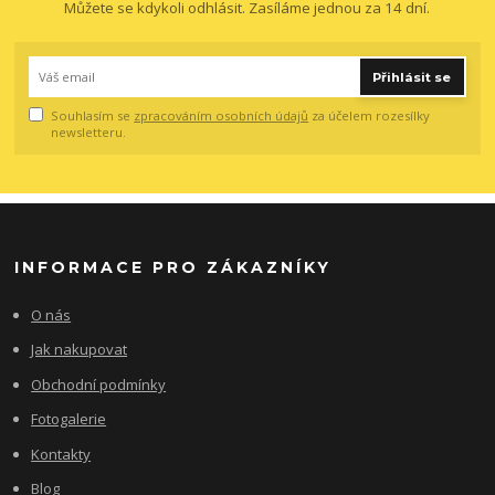
Můžete se kdykoli odhlásit. Zasíláme jednou za 14 dní.
Přihlásit se
Souhlasím se
zpracováním osobních údajů
za účelem rozesílky
newsletteru.
INFORMACE PRO ZÁKAZNÍKY
O nás
Jak nakupovat
Obchodní podmínky
Fotogalerie
Kontakty
Blog