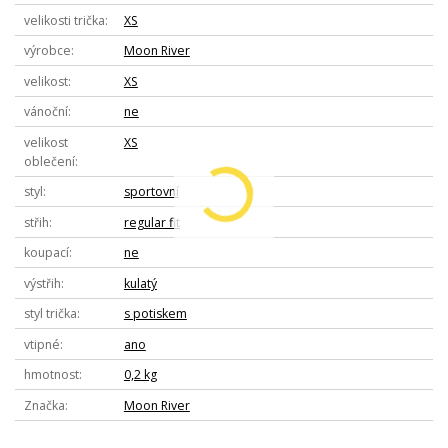
velikosti trička
XS
výrobce
Moon River
velikost
XS
vánoční
ne
velikost
XS
oblečení
styl
sportovní
střih
regular fit
koupací
ne
výstřih
kulatý
styl trička
s potiskem
vtipné
ano
hmotnost
0,2 kg
Značka
Moon River