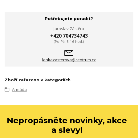
Potřebujete poradit?
Jaroslav Zástěra
+420 704734743
(Po-Pá, 8-16 hod.)
lenkazasterova@centrum.cz
Zboží zařazeno v kategoriích
Armáda
Nepropásněte novinky, akce
a slevy!