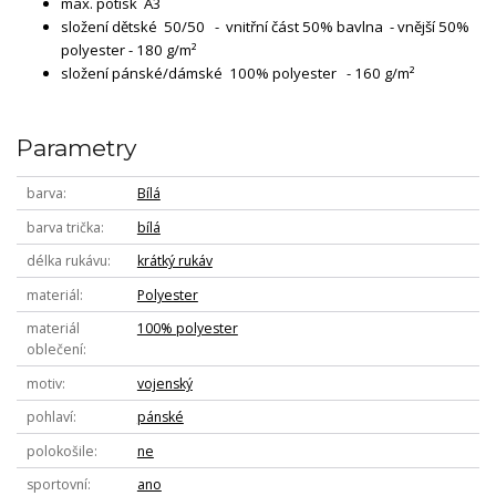
max. potisk A3
složení dětské 50/50 - vnitřní část 50% bavlna - vnější 50%
polyester - 180 g/m²
složení pánské/dámské 100% polyester - 160 g/m²
Parametry
barva
Bílá
barva trička
bílá
délka rukávu
krátký rukáv
materiál
Polyester
materiál
100% polyester
oblečení
motiv
vojenský
pohlaví
pánské
polokošile
ne
sportovní
ano