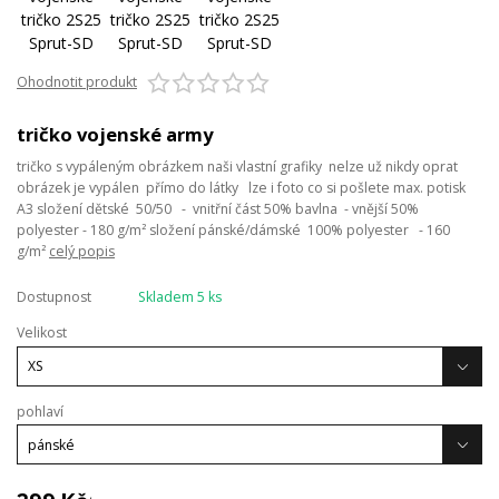
Ohodnotit produkt
tričko vojenské army
tričko s vypáleným obrázkem naši vlastní grafiky nelze už nikdy oprat
obrázek je vypálen přímo do látky lze i foto co si pošlete max. potisk
A3 složení dětské 50/50 - vnitřní část 50% bavlna - vnější 50%
polyester - 180 g/m² složení pánské/dámské 100% polyester - 160
g/m²
celý popis
Dostupnost
Skladem 5 ks
Velikost
pohlaví