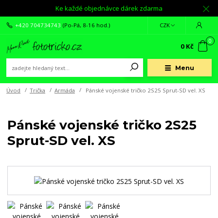
Ke každé objednávce dárek zdarma
+420 704734743
(Po-Pá, 8-16 hod.)
CZK
0
0 Kč
Menu
Úvod
Trička
Armáda
Pánské vojenské tričko 2S25 Sprut-SD vel. XS
Pánské vojenské tričko 2S25
Sprut-SD vel. XS