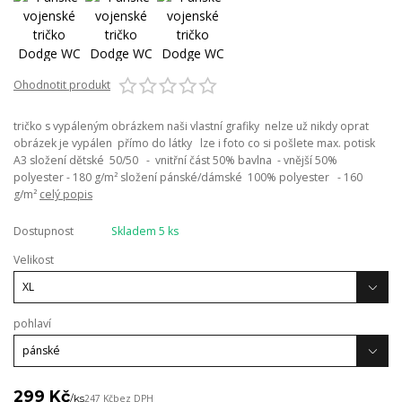
Ohodnotit produkt
tričko s vypáleným obrázkem naši vlastní grafiky nelze už nikdy oprat
obrázek je vypálen přímo do látky lze i foto co si pošlete max. potisk
A3 složení dětské 50/50 - vnitřní část 50% bavlna - vnější 50%
polyester - 180 g/m² složení pánské/dámské 100% polyester - 160
g/m²
celý popis
Dostupnost
Skladem 5 ks
Velikost
pohlaví
299 Kč
/
ks
247 Kč
bez DPH