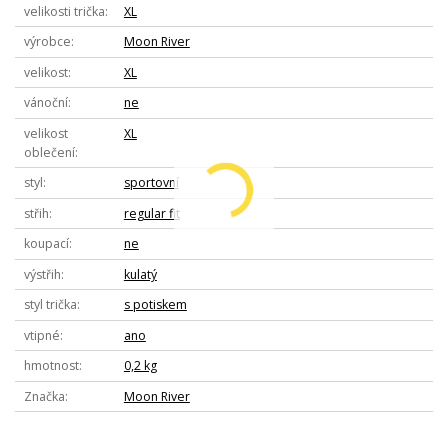
velikosti trička
XL
výrobce
Moon River
velikost
XL
vánoční
ne
velikost
XL
oblečení
styl
sportovní
střih
regular fit
koupací
ne
výstřih
kulatý
styl trička
s potiskem
vtipné
ano
hmotnost
0,2 kg
Značka
Moon River