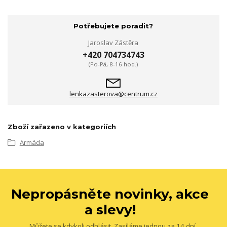
Potřebujete poradit?
Jaroslav Zástěra
+420 704734743
(Po-Pá, 8-16 hod.)
lenkazasterova@centrum.cz
Zboží zařazeno v kategoriích
Armáda
Nepropásněte novinky, akce
a slevy!
Můžete se kdykoli odhlásit. Zasíláme jednou za 14 dní.