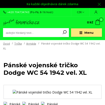
Ke každé objednávce dárek zdarma
+420 704734743
(Po-Pá, 8-16 hod.)
CZK
0
0 Kč
Menu
Úvod
Trička
Armáda
Pánské vojenské tričko Dodge WC 54 1942 vel.
XL
Pánské vojenské tričko
Dodge WC 54 1942 vel. XL