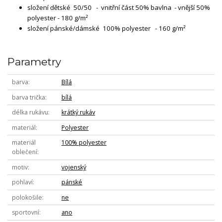
složení dětské 50/50 - vnitřní část 50% bavlna - vnější 50%
polyester - 180 g/m²
složení pánské/dámské 100% polyester - 160 g/m²
Parametry
barva
Bílá
barva trička
bílá
délka rukávu
krátký rukáv
materiál
Polyester
materiál
100% polyester
oblečení
motiv
vojenský
pohlaví
pánské
polokošile
ne
sportovní
ano