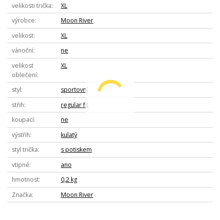
velikosti trička
XL
výrobce
Moon River
velikost
XL
vánoční
ne
velikost
XL
oblečení
styl
sportovní
střih
regular fit
koupací
ne
výstřih
kulatý
styl trička
s potiskem
vtipné
ano
hmotnost
0,2 kg
Značka
Moon River