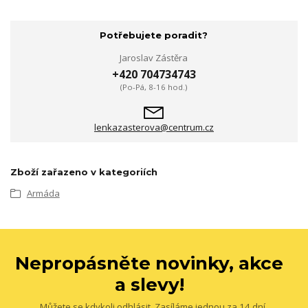
Potřebujete poradit?
Jaroslav Zástěra
+420 704734743
(Po-Pá, 8-16 hod.)
lenkazasterova@centrum.cz
Zboží zařazeno v kategoriích
Armáda
Nepropásněte novinky, akce
a slevy!
Můžete se kdykoli odhlásit. Zasíláme jednou za 14 dní.