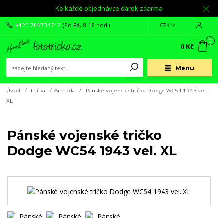
Ke každé objednávce dárek zdarma
+420 704734743
(Po-Pá, 8-16 hod.)
CZK
0
0 Kč
Menu
Úvod
Trička
Armáda
Pánské vojenské tričko Dodge WC54 1943 vel.
XL
Pánské vojenské tričko
Dodge WC54 1943 vel. XL