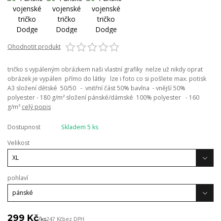
Ohodnotit produkt
tričko s vypáleným obrázkem naši vlastní grafiky nelze už nikdy oprat
obrázek je vypálen přímo do látky lze i foto co si pošlete max. potisk
A3 složení dětské 50/50 - vnitřní část 50% bavlna - vnější 50%
polyester - 180 g/m² složení pánské/dámské 100% polyester - 160
g/m²
celý popis
Dostupnost
Skladem 5 ks
Velikost
pohlaví
299 Kč
/
ks
247 Kč
bez DPH