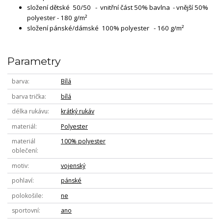
složení dětské 50/50 - vnitřní část 50% bavlna - vnější 50%
polyester - 180 g/m²
složení pánské/dámské 100% polyester - 160 g/m²
Parametry
barva
Bílá
barva trička
bílá
délka rukávu
krátký rukáv
materiál
Polyester
materiál
100% polyester
oblečení
motiv
vojenský
pohlaví
pánské
polokošile
ne
sportovní
ano