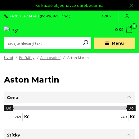
Ke každé objednávce dárek zdarma
+420 704734743
(Po-Pá, 8-16 hod.)
CZK
0
0 Kč
Menu
Úvod
Polštářky
Auta osobní
Aston Martin
Aston Martin
Cena:
Od
Do
Kč
Kč
Štítky