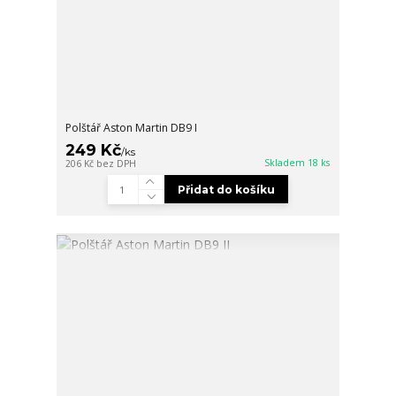
Polštář Aston Martin DB9 I
249 Kč
/
ks
Skladem 18 ks
206 Kč
bez DPH
Přidat do košíku