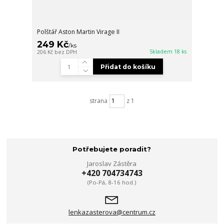
Polštář Aston Martin Virage II
249 Kč
/
ks
Skladem 18 ks
206 Kč
bez DPH
Přidat do košíku
strana
z 1
Potřebujete poradit?
Jaroslav Zástěra
+420 704734743
(Po-Pá, 8-16 hod.)
lenkazasterova@centrum.cz