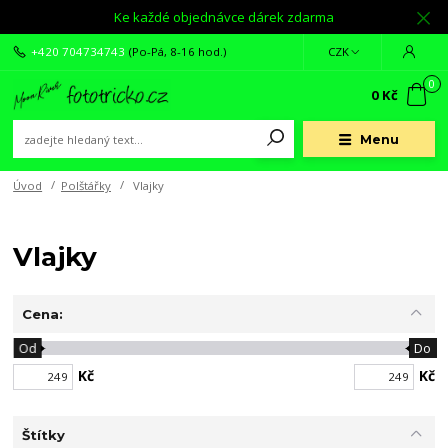
Ke každé objednávce dárek zdarma
+420 704734743
(Po-Pá, 8-16 hod.)
CZK
0
0 Kč
Menu
Úvod
Polštářky
Vlajky
Vlajky
Cena:
Od
Do
Kč
Kč
Štítky