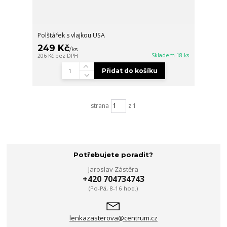
Polštářek s vlajkou USA
249 Kč
/
ks
Skladem 18 ks
206 Kč
bez DPH
Přidat do košíku
strana
z 1
Potřebujete poradit?
Jaroslav Zástěra
+420 704734743
(Po-Pá, 8-16 hod.)
lenkazasterova@centrum.cz