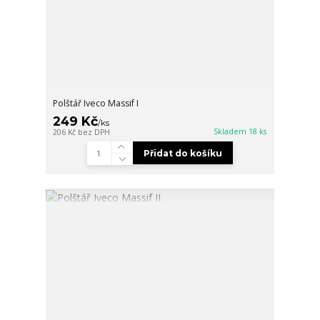
Polštář Iveco Massif I
249 Kč
/
ks
Skladem 18 ks
206 Kč
bez DPH
Přidat do košíku