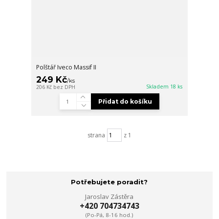
Polštář Iveco Massif II
249 Kč
/
ks
Skladem 18 ks
206 Kč
bez DPH
Přidat do košíku
strana
z 1
Potřebujete poradit?
Jaroslav Zástěra
+420 704734743
(Po-Pá, 8-16 hod.)