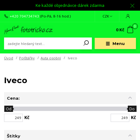
Ke každé objednávce dárek zdarma
+420 704734743
(Po-Pá, 8-16 hod.)
CZK
0
0 Kč
Menu
Úvod
Polštářky
Auta osobní
Iveco
Iveco
Cena:
Od
Do
Kč
Kč
Štítky