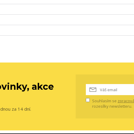
vinky, akce
Souhlasím se
zpracová
rozesílky newsletteru.
ednou za 14 dní.