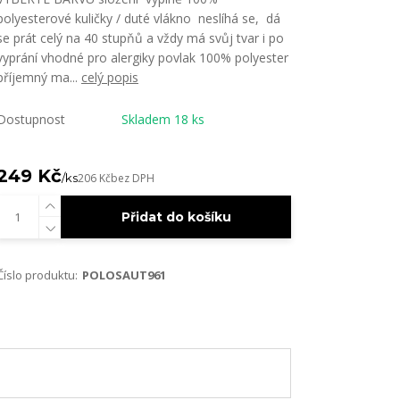
polyesterové kuličky / duté vlákno neslíhá se, dá
se prát celý na 40 stupňů a vždy má svůj tvar i po
vyprání vhodné pro alergiky povlak 100% polyester
příjemný ma...
celý popis
Dostupnost
Skladem 18 ks
249 Kč
/
ks
206 Kč
bez DPH
Přidat do košíku
Číslo produktu:
POLOSAUT961