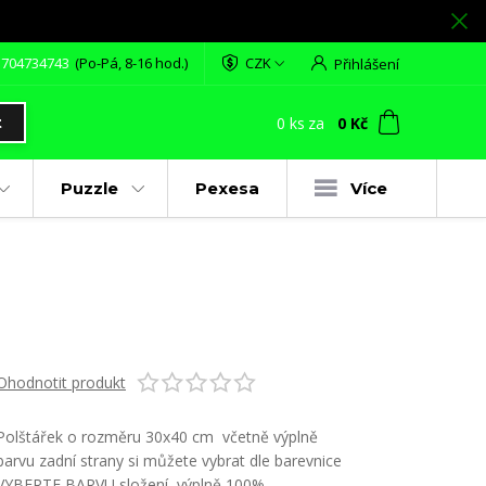
 704734743
(Po-Pá, 8-16 hod.)
CZK
Přihlášení
0
ks
za
0 Kč
t
Puzzle
Pexesa
Více
Ohodnotit produkt
Polštářek o rozměru 30x40 cm včetně výplně
barvu zadní strany si můžete vybrat dle barevnice
VYBERTE BARVU složení výplně 100%