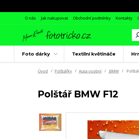
O nás
Jak nakupovat
Obchodní podmínky
Kontakty
Foto dárky
Textilní květináče
Hr
Úvod
Polštářky
Auta osobní
BMW
Polštá
Polštář BMW F12