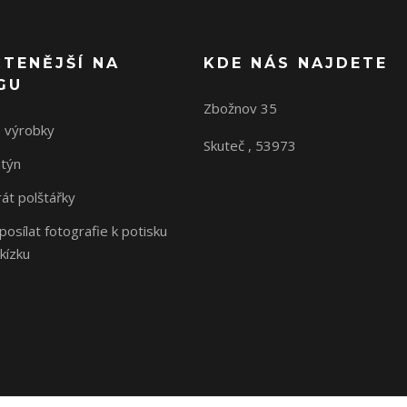
ČTENĚJŠÍ NA
KDE NÁS NAJDETE
GU
Zbožnov 35
 výrobky
Skuteč , 53973
ntýn
rát polštářky
osílat fotografie k potisku
kízku