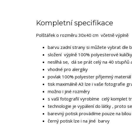
Kompletní specifikace
Polštářek o rozměru 30x40 cm včetně výplně
barvu zadní strany si můžete vybrat dle 
složení výplně 100% polyesterové kuličky
neslíhá se, dá se prát celý na 40 stupňů 
vhodné pro alergiky
povlak 100% polyester příjemný materiál
tisk maximálně A3 lze i vaše fotografie gr
možno i jiné rozměry
s vaší fotografií vyrobíme celý komplet tr
technologie je vypálení do látky , proto s
barevný potisk provádíme pouze na bílou
černý potisk lze i na jiné barvy