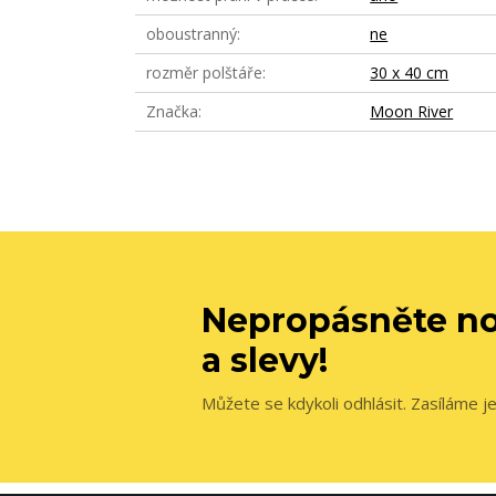
oboustranný
ne
rozměr polštáře
30 x 40 cm
Značka
Moon River
Nepropásněte no
a slevy!
Můžete se kdykoli odhlásit. Zasíláme j