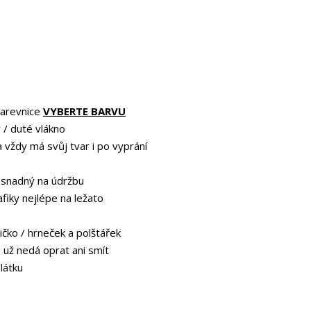
barevnice
VYBERTE BARVU
 / duté vlákno
a vždy má svůj tvar i po vyprání
 snadný na údržbu
afiky nejlépe na ležato
ičko / hrneček a polštářek
e už nedá oprat ani smít
 látku