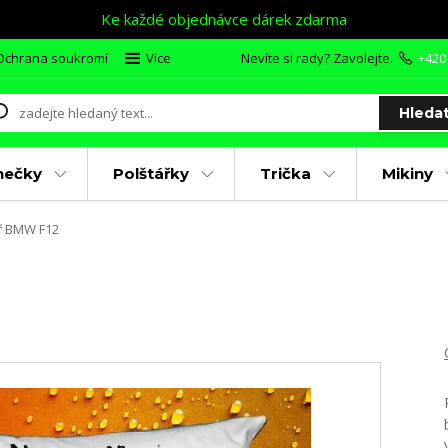
Ke každé objednávce dárek zdarma
Ochrana soukromí
Více
Nevíte si rady? Zavolejte.
+420
Hleda
nečky
Polštářky
Trička
Mikiny
ř BMW F12