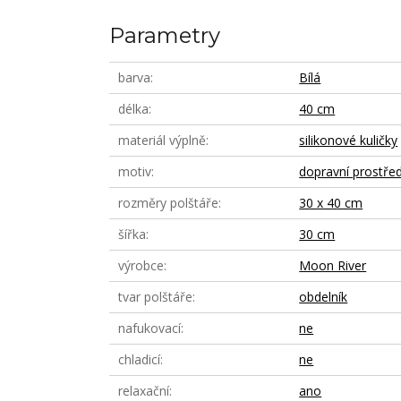
Parametry
barva
Bílá
délka
40 cm
materiál výplně
silikonové kuličky
motiv
dopravní prostře
rozměry polštáře
30 x 40 cm
šířka
30 cm
výrobce
Moon River
tvar polštáře
obdelník
nafukovací
ne
chladicí
ne
relaxační
ano