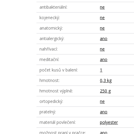
antibakteriální
ne
kojenecký
ne
anatomický
ne
antialergický
ano
nahřívací
ne
meditační
ano
počet kusů v balení
1
hmotnost
0,3 kg
hmotnost výplně
250 g
ortopedický
ne
pratelný
ano
materiál povlečení
polyester
možnost praní v pračce
ano