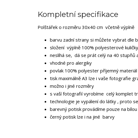
Kompletní specifikace
Polštářek o rozměru 30x40 cm včetně výplně
barvu zadní strany si můžete vybrat dle 
složení výplně 100% polyesterové kuličky
neslíhá se, dá se prát celý na 40 stupňů 
vhodné pro alergiky
povlak 100% polyester příjemný materiál
tisk maximálně A3 lze i vaše fotografie gr
možno i jiné rozměry
s vaší fotografií vyrobíme celý komplet tr
technologie je vypálení do látky , proto s
barevný potisk provádíme pouze na bílou
černý potisk lze i na jiné barvy