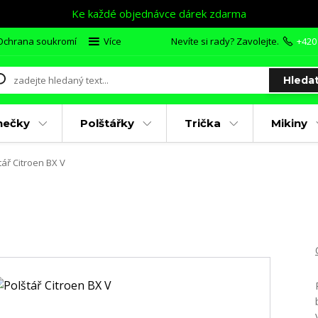
Ke každé objednávce dárek zdarma
Ochrana soukromí
Více
Nevíte si rady? Zavolejte.
+420
Hleda
nečky
Polštářky
Trička
Mikiny
tář Citroen BX V