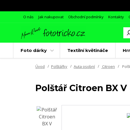
O nás
Jak nakupovat
Obchodní podmínky
Kontakty
Foto dárky
Textilní květináče
Hr
Úvod
Polštářky
Auta osobní
Citroen
Polš
Polštář Citroen BX V