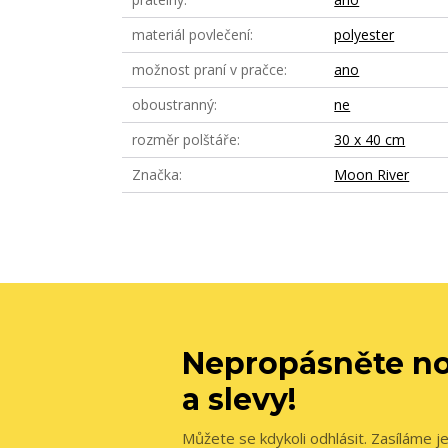
materiál povlečení
polyester
možnost praní v pračce
ano
oboustranný
ne
rozměr polštáře
30 x 40 cm
Značka
Moon River
Nepropásněte no
a slevy!
Můžete se kdykoli odhlásit. Zasíláme j