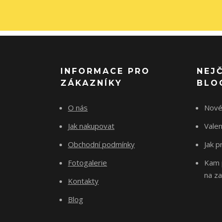
INFORMACE PRO
NEJ
ZÁKAZNÍKY
BLO
O nás
Nové
Jak nakupovat
Vale
Obchodní podmínky
Jak p
Fotogalerie
Kam p
na za
Kontakty
Blog