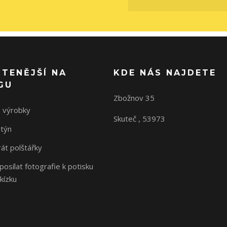
ČTENĚJŠÍ NA
KDE NÁS NAJDETE
GU
Zbožnov 35
 výrobky
Skuteč , 53973
ntýn
rát polštářky
osílat fotografie k potisku
kízku