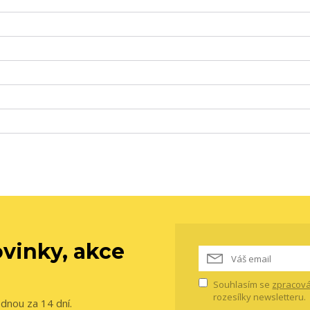
vinky, akce
Souhlasím se
zpracová
rozesílky newsletteru.
ednou za 14 dní.