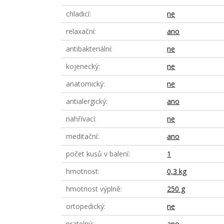
chladicí
ne
relaxační
ano
antibakteriální
ne
kojenecký
ne
anatomický
ne
antialergický
ano
nahřívací
ne
meditační
ano
počet kusů v balení
1
hmotnost
0,3 kg
hmotnost výplně
250 g
ortopedický
ne
pratelný
ano