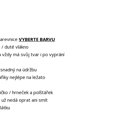
barevnice
VYBERTE BARVU
 / duté vlákno
a vždy má svůj tvar i po vyprání
 snadný na údržbu
afiky nejlépe na ležato
ičko / hrneček a polštářek
e už nedá oprat ani smít
 látku