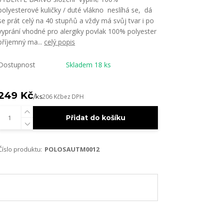
polyesterové kuličky / duté vlákno neslíhá se, dá
se prát celý na 40 stupňů a vždy má svůj tvar i po
vyprání vhodné pro alergiky povlak 100% polyester
příjemný ma...
celý popis
Dostupnost
Skladem 18 ks
249 Kč
/
ks
206 Kč
bez DPH
Přidat do košíku
Číslo produktu:
POLOSAUTM0012