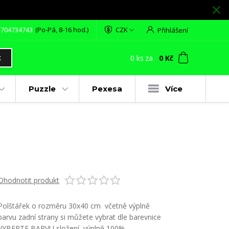
 704734743
(Po-Pá, 8-16 hod.)
CZK
Přihlášení
0
ks
za
0 Kč
t
Puzzle
Pexesa
Více
Ohodnotit produkt
Polštářek o rozměru 30x40 cm včetně výplně
barvu zadní strany si můžete vybrat dle barevnice
VYBERTE BARVU složení výplně 100%