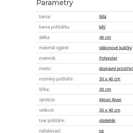
Parametry
barva
Bílá
barva polštářku
bílý
délka
40 cm
materiál výplně
silikonové kuličky
materiál
Polyester
motiv
dopravní prostře
rozměry polštáře
30 x 40 cm
šířka
30 cm
výrobce
Moon River
velikost
30 x 40 cm
tvar polštáře
obdelník
nafukovací
ne