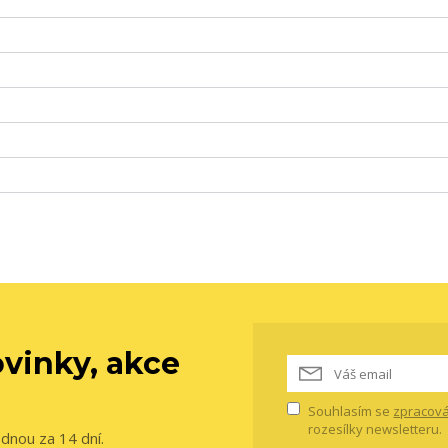
vinky, akce
Souhlasím se
zpracová
rozesílky newsletteru.
ednou za 14 dní.