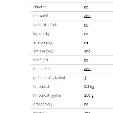
chladicí
ne
relaxační
ano
antibakteriální
ne
kojenecký
ne
anatomický
ne
antialergický
ano
nahřívací
ne
meditační
ano
počet kusů v balení
1
hmotnost
0,3 kg
hmotnost výplně
250 g
ortopedický
ne
pratelný
ano