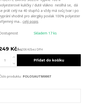
polyesterové kuličky / duté vlákno neslíhá se, dá
se prát celý na 40 stupňů a vždy má svůj tvar i po
vyprání vhodné pro alergiky povlak 100% polyester
příjemný ma...
celý popis
Dostupnost
Skladem 17 ks
249 Kč
/
ks
206 Kč
bez DPH
Přidat do košíku
Číslo produktu:
POLOSAUTM0007