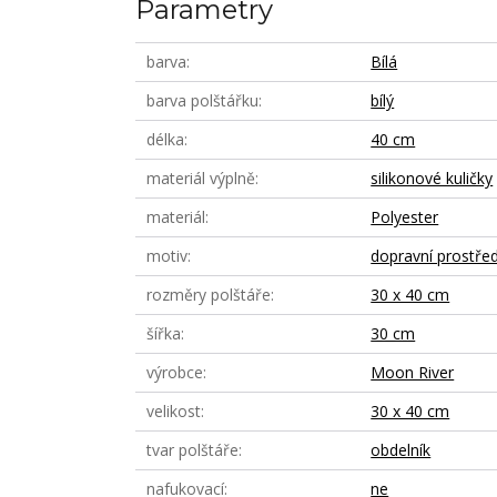
Parametry
barva
Bílá
barva polštářku
bílý
délka
40 cm
materiál výplně
silikonové kuličky
materiál
Polyester
motiv
dopravní prostře
rozměry polštáře
30 x 40 cm
šířka
30 cm
výrobce
Moon River
velikost
30 x 40 cm
tvar polštáře
obdelník
nafukovací
ne