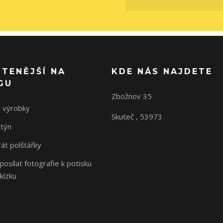
ČTENĚJŠÍ NA
KDE NÁS NAJDETE
GU
Zbožnov 35
 výrobky
Skuteč , 53973
ntýn
rát polštářky
osílat fotografie k potisku
kízku