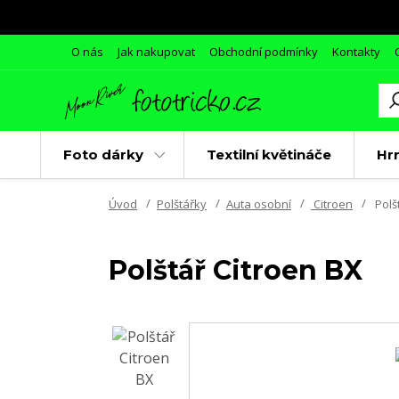
O nás
Jak nakupovat
Obchodní podmínky
Kontakty
Foto dárky
Textilní květináče
Hr
Úvod
Polštářky
Auta osobní
Citroen
Polš
Polštář Citroen BX