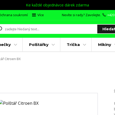
Ke každé objednávce dárek zdarma
Ochrana soukromí
Více
Nevíte si rady? Zavolejte.
+420
Hleda
nečky
Polštářky
Trička
Mikiny
tář Citroen BX