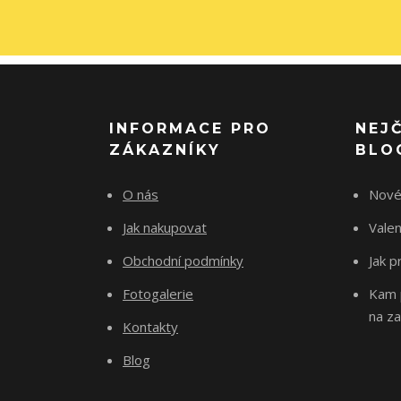
INFORMACE PRO
NEJ
ZÁKAZNÍKY
BLO
O nás
Nové
Jak nakupovat
Vale
Obchodní podmínky
Jak p
Fotogalerie
Kam p
na za
Kontakty
Blog