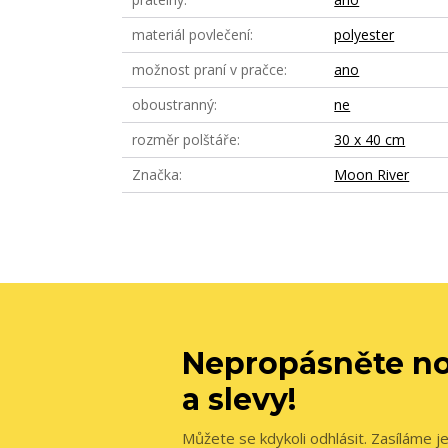
materiál povlečení
polyester
možnost praní v pračce
ano
oboustranný
ne
rozměr polštáře
30 x 40 cm
Značka
Moon River
Nepropásněte no
a slevy!
Můžete se kdykoli odhlásit. Zasíláme j