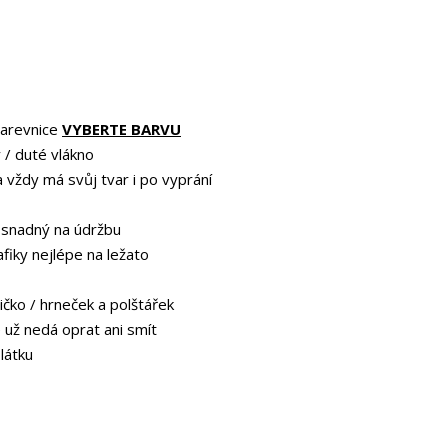
barevnice
VYBERTE BARVU
 / duté vlákno
a vždy má svůj tvar i po vyprání
 snadný na údržbu
afiky nejlépe na ležato
ičko / hrneček a polštářek
e už nedá oprat ani smít
 látku