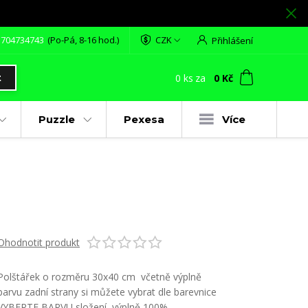
 704734743
(Po-Pá, 8-16 hod.)
CZK
Přihlášení
0
ks
za
0 Kč
t
Puzzle
Pexesa
Více
Ohodnotit produkt
Polštářek o rozměru 30x40 cm včetně výplně
barvu zadní strany si můžete vybrat dle barevnice
VYBERTE BARVU složení výplně 100%