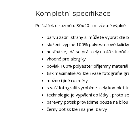
Kompletní specifikace
Polštářek o rozměru 30x40 cm včetně výplně
barvu zadní strany si můžete vybrat dle 
složení výplně 100% polyesterové kuličky
neslíhá se, dá se prát celý na 40 stupňů 
vhodné pro alergiky
povlak 100% polyester příjemný materiál
tisk maximálně A3 lze i vaše fotografie gr
možno i jiné rozměry
s vaší fotografií vyrobíme celý komplet tr
technologie je vypálení do látky , proto s
barevný potisk provádíme pouze na bílou
černý potisk lze i na jiné barvy