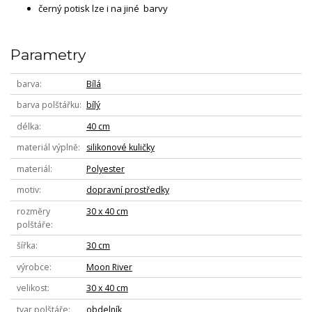
černý potisk lze i na jiné barvy
Parametry
barva
Bílá
barva polštářku
bílý
délka
40 cm
materiál výplně
silikonové kuličky
materiál
Polyester
motiv
dopravní prostředky
rozměry
30 x 40 cm
polštáře
šířka
30 cm
výrobce
Moon River
velikost
30 x 40 cm
tvar polštáře
obdelník