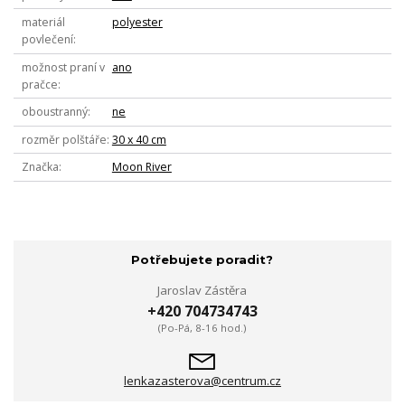
materiál
polyester
povlečení
možnost praní v
ano
pračce
oboustranný
ne
rozměr polštáře
30 x 40 cm
Značka
Moon River
Potřebujete poradit?
Jaroslav Zástěra
+420 704734743
(Po-Pá, 8-16 hod.)
lenkazasterova@centrum.cz