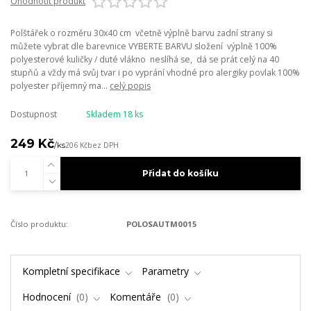
Ohodnotit produkt
Polštářek o rozměru 30x40 cm včetně výplně barvu zadní strany si
můžete vybrat dle barevnice VYBERTE BARVU složení výplně 100%
polyesterové kuličky / duté vlákno neslíhá se, dá se prát celý na 40
stupňů a vždy má svůj tvar i po vyprání vhodné pro alergiky povlak 100%
polyester příjemný ma...
celý popis
Dostupnost
Skladem 18 ks
249 Kč
/
ks
206 Kč
bez DPH
Přidat do košíku
Číslo produktu:
POLOSAUTM0015
Kompletní specifikace
Parametry
Hodnocení
0
Komentáře
0