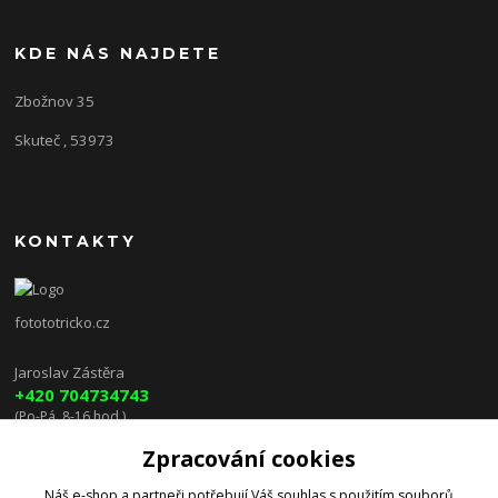
KDE NÁS NAJDETE
Zbožnov 35
Skuteč , 53973
KONTAKTY
fotototricko.cz
Jaroslav Zástěra
+420 704734743
(Po-Pá, 8-16 hod.)
Zpracování cookies
lenkazasterova@centrum.cz
Náš e-shop a partneři potřebují Váš
souhlas
s použitím souborů