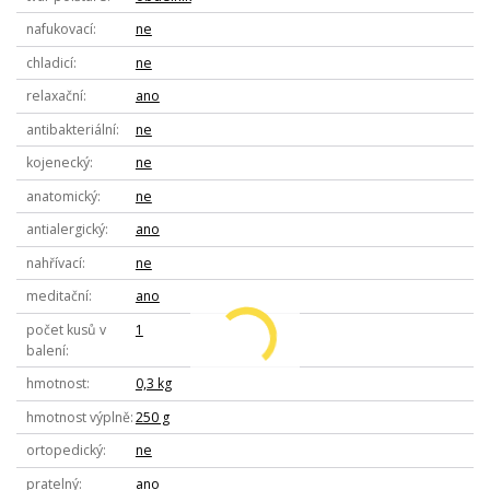
nafukovací
ne
chladicí
ne
relaxační
ano
antibakteriální
ne
kojenecký
ne
anatomický
ne
antialergický
ano
nahřívací
ne
meditační
ano
počet kusů v
1
balení
hmotnost
0,3 kg
hmotnost výplně
250 g
ortopedický
ne
pratelný
ano