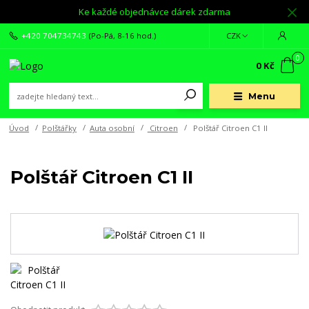
Ke každé objednávce dárek zdarma
+420 704734743
(Po-Pá, 8-16 hod.)
CZK
0
0 Kč
Menu
Úvod
Polštářky
Auta osobní
Citroen
Polštář Citroen C1 II
Polštář Citroen C1 II