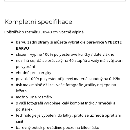
Kompletní specifikace
Polštářek o rozměru 30x40 cm včetně výplně
barvu zadní strany si můžete vybrat dle barevnice
VYBERTE
BARVU
složení výplně 100% polyesterové kuličky / duté vlákno
neslíhá se, dá se prát celý na 40 stupňů a vždy má svůj tvar i
po vyprání
vhodné pro alergiky
povlak 100% polyester příjemný materiál snadný na údržbu
tisk maximálně A3 lze i vaše fotografie grafiky nejlépe na
ležato
možno i jiné rozměry
s vaší fotografií vyrobíme celý komplet tričko / hrneček a
polštářek
technologie je vypálení do látky , proto se už nedá oprat ani
smít
barevný potisk provádíme pouze na bílou látku