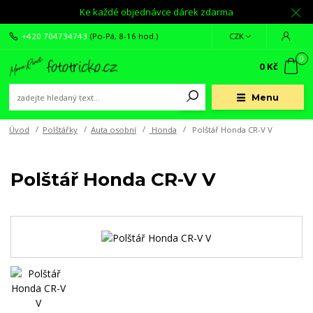
Ke každé objednávce dárek zdarma
+420 704734743
(Po-Pá, 8-16 hod.)
CZK
0
0 Kč
Menu
Úvod
Polštářky
Auta osobní
Honda
Polštář Honda CR-V V
Polštář Honda CR-V V