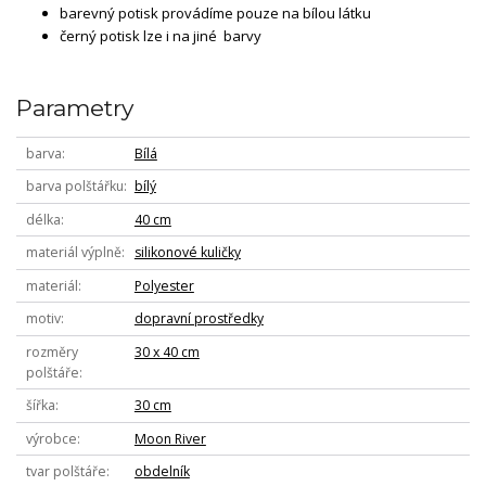
barevný potisk provádíme pouze na bílou látku
černý potisk lze i na jiné barvy
Parametry
barva
Bílá
barva polštářku
bílý
délka
40 cm
materiál výplně
silikonové kuličky
materiál
Polyester
motiv
dopravní prostředky
rozměry
30 x 40 cm
polštáře
šířka
30 cm
výrobce
Moon River
tvar polštáře
obdelník