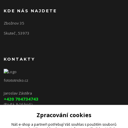
KDE NÁS NAJDETE
Zbožnov 35
Skuteč , 53973
KONTAKTY
fotototricko.cz
Jaroslav Zástěra
+420 704734743
(Po-Pá, 8-16 hod.)
Zpracování cookies
lenkazasterova@centrum.cz
Náš e-shop a partneři potřebují Váš
souhlas
s použitím souborů