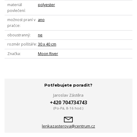
materiál
polyester
povlečení
možnost praní v
ano
pračce
oboustranný
ne
rozměr polštáře
30 x 40 cm
Značka
Moon River
Potřebujete poradit?
Jaroslav Zástěra
+420 704734743
(Po-Pá, 8-16 hod.)
lenkazasterova@centrum.cz