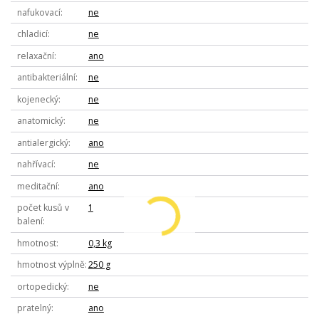
nafukovací
ne
chladicí
ne
relaxační
ano
antibakteriální
ne
kojenecký
ne
anatomický
ne
antialergický
ano
nahřívací
ne
meditační
ano
počet kusů v
1
balení
hmotnost
0,3 kg
hmotnost výplně
250 g
ortopedický
ne
pratelný
ano