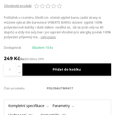
Ohodnotit produkt
Polštářek o rozměru 30x40 cm včetně výplně barvu zadní strany si
můžete vybrat dle barevnice VYBERTE BARVU složení výplně 100%
polyesterové kuličky / duté vlákno neslíhá se, dá se prát celý na 40
stupňů a vždy má svůj tvar i po vyprání vhodné pro alergiky povlak 100%
polyester příjemný ma...
celý popis
Dostupnost
Skladem 18 ks
249 Kč
/
ks
206 Kč
bez DPH
Přidat do košíku
Číslo produktu:
POLOSAUTM0417
Kompletní specifikace
Parametry