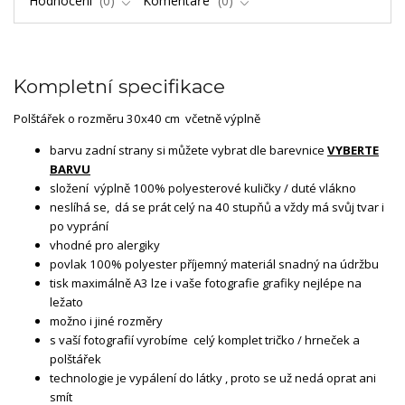
Hodnocení
0
Komentáře
0
Kompletní specifikace
Polštářek o rozměru 30x40 cm včetně výplně
barvu zadní strany si můžete vybrat dle barevnice
VYBERTE
BARVU
složení výplně 100% polyesterové kuličky / duté vlákno
neslíhá se, dá se prát celý na 40 stupňů a vždy má svůj tvar i
po vyprání
vhodné pro alergiky
povlak 100% polyester příjemný materiál snadný na údržbu
tisk maximálně A3 lze i vaše fotografie grafiky nejlépe na
ležato
možno i jiné rozměry
s vaší fotografií vyrobíme celý komplet tričko / hrneček a
polštářek
technologie je vypálení do látky , proto se už nedá oprat ani
smít