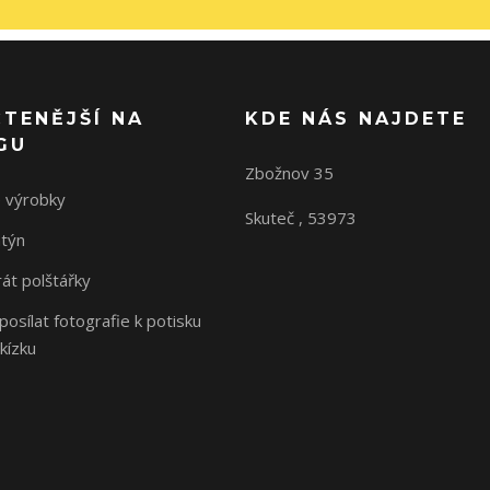
ČTENĚJŠÍ NA
KDE NÁS NAJDETE
GU
Zbožnov 35
 výrobky
Skuteč , 53973
ntýn
rát polštářky
osílat fotografie k potisku
kízku