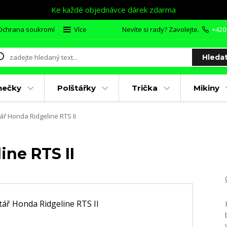
Ke každé objednávce dárek zdarma
Ochrana soukromí
Více
Nevíte si rady? Zavolejte.
+420
Hleda
nečky
Polštářky
Trička
Mikiny
ář Honda Ridgeline RTS II
ine RTS II