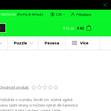
 704734743
(Po-Pá, 8-16 hod.)
CZK
Přihlášení
0
ks
za
0 Kč
t
Puzzle
Pexesa
Více
Ohodnotit produkt
Polštářek o rozměru 30x40 cm včetně výplně
barvu zadní strany si můžete vybrat dle barevnice
VYBERTE BARVU složení výplně 100%