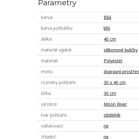
Parametry
barva
Bílá
barva polštářku
bílý
délka
40 cm
materiál výplně
silikonové kuličky
materiál
Polyester
motiv
dopravní prostře
rozměry polštáře
30 x 40 cm
šířka
30 cm
výrobce
Moon River
tvar polštáře
obdelník
nafukovací
ne
chladicí
ne