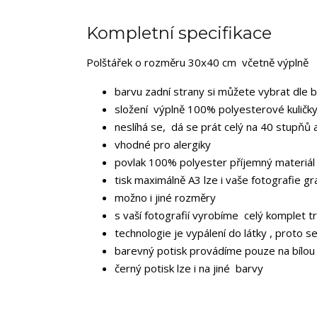
Kompletní specifikace
Polštářek o rozměru 30x40 cm včetně výplně
barvu zadní strany si můžete vybrat dle 
složení výplně 100% polyesterové kuličky
neslíhá se, dá se prát celý na 40 stupňů 
vhodné pro alergiky
povlak 100% polyester příjemný materiál
tisk maximálně A3 lze i vaše fotografie gr
možno i jiné rozměry
s vaší fotografií vyrobíme celý komplet tr
technologie je vypálení do látky , proto s
barevný potisk provádíme pouze na bílou
černý potisk lze i na jiné barvy