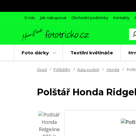
O nás
Jak nakupovat
Obchodní podmínky
Kontakty
Foto dárky
Textilní květináče
Hr
Úvod
Polštářky
Auta osobní
Honda
Polšt
Polštář Honda Ridgel