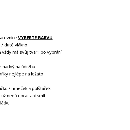
barevnice
VYBERTE BARVU
 / duté vlákno
a vždy má svůj tvar i po vyprání
 snadný na údržbu
afiky nejlépe na ležato
ičko / hrneček a polštářek
e už nedá oprat ani smít
 látku