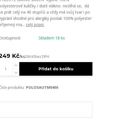
polyesterové kuličky / duté vlákno neslíhá se, dá
se prát celý na 40 stupňů a vždy má svůj tvar i po
vyprání vhodné pro alergiky povlak 100% polyester
příjemný ma...
celý popis
Dostupnost
Skladem 18 ks
249 Kč
/
ks
206 Kč
bez DPH
Přidat do košíku
Číslo produktu:
POLOSAUTM0450