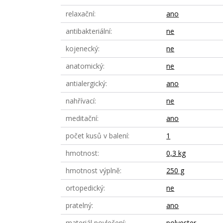
relaxační
ano
antibakteriální
ne
kojenecký
ne
anatomický
ne
antialergický
ano
nahřívací
ne
meditační
ano
počet kusů v balení
1
hmotnost
0,3 kg
hmotnost výplně
250 g
ortopedický
ne
pratelný
ano
materiál povlečení
polyester