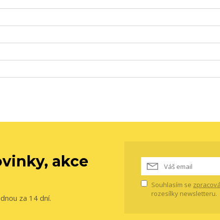
vinky, akce
Souhlasím se
zpracová
rozesílky newsletteru.
ednou za 14 dní.