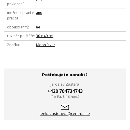
povlečení
možnost praní v
ano
pračce
oboustranný
ne
rozměr polštáře
30 x 40 cm
Značka
Moon River
Potřebujete poradit?
Jaroslav Zástěra
+420 704734743
(Po-Pá, 8-16 hod.)
lenkazasterova@centrum.cz