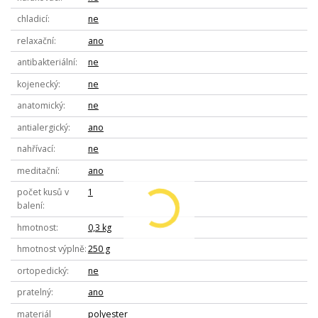
chladicí
ne
relaxační
ano
antibakteriální
ne
kojenecký
ne
anatomický
ne
antialergický
ano
nahřívací
ne
meditační
ano
počet kusů v
1
balení
hmotnost
0,3 kg
hmotnost výplně
250 g
ortopedický
ne
pratelný
ano
materiál
polyester