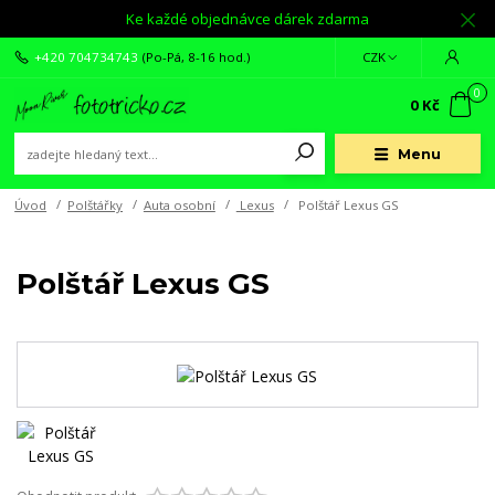
Ke každé objednávce dárek zdarma
+420 704734743
(Po-Pá, 8-16 hod.)
CZK
0
0 Kč
Menu
Úvod
Polštářky
Auta osobní
Lexus
Polštář Lexus GS
Polštář Lexus GS