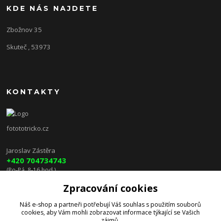
KDE NÁS NAJDETE
Zbožnov 35
Skuteč , 53973
KONTAKTY
fotototricko.cz
Jaroslav Zástěra
+420 704734743
(Po-Pá, 8-16 hod.)
Zpracování cookies
lenkazasterova@centrum.cz
Náš e-shop a partneři potřebují Váš
souhlas
s použitím souborů
cookies, aby Vám mohli zobrazovat informace týkající se Vašich
zájmů.