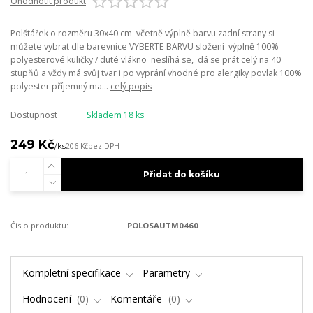
Ohodnotit produkt
Polštářek o rozměru 30x40 cm včetně výplně barvu zadní strany si
můžete vybrat dle barevnice VYBERTE BARVU složení výplně 100%
polyesterové kuličky / duté vlákno neslíhá se, dá se prát celý na 40
stupňů a vždy má svůj tvar i po vyprání vhodné pro alergiky povlak 100%
polyester příjemný ma...
celý popis
Dostupnost
Skladem 18 ks
249 Kč
/
ks
206 Kč
bez DPH
Přidat do košíku
Číslo produktu:
POLOSAUTM0460
Kompletní specifikace
Parametry
Hodnocení
0
Komentáře
0