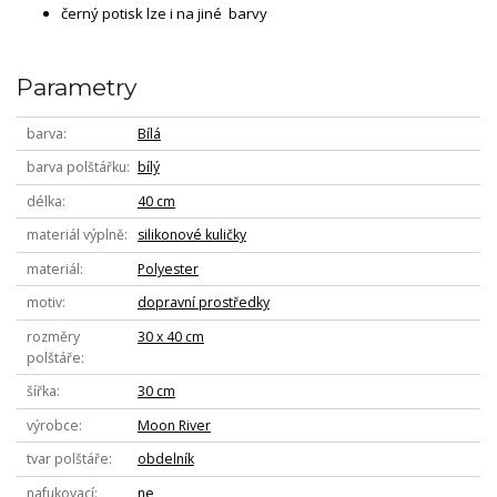
černý potisk lze i na jiné barvy
Parametry
barva
Bílá
barva polštářku
bílý
délka
40 cm
materiál výplně
silikonové kuličky
materiál
Polyester
motiv
dopravní prostředky
rozměry
30 x 40 cm
polštáře
šířka
30 cm
výrobce
Moon River
tvar polštáře
obdelník
nafukovací
ne