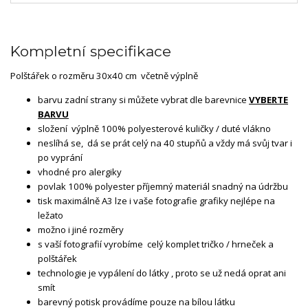
Kompletní specifikace
Polštářek o rozměru 30x40 cm včetně výplně
barvu zadní strany si můžete vybrat dle barevnice
VYBERTE
BARVU
složení výplně 100% polyesterové kuličky / duté vlákno
neslíhá se, dá se prát celý na 40 stupňů a vždy má svůj tvar i
po vyprání
vhodné pro alergiky
povlak 100% polyester příjemný materiál snadný na údržbu
tisk maximálně A3 lze i vaše fotografie grafiky nejlépe na
ležato
možno i jiné rozměry
s vaší fotografií vyrobíme celý komplet tričko / hrneček a
polštářek
technologie je vypálení do látky , proto se už nedá oprat ani
smít
barevný potisk provádíme pouze na bílou látku