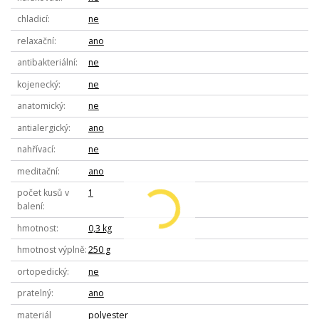
chladicí
ne
relaxační
ano
antibakteriální
ne
kojenecký
ne
anatomický
ne
antialergický
ano
nahřívací
ne
meditační
ano
počet kusů v
1
balení
hmotnost
0,3 kg
hmotnost výplně
250 g
ortopedický
ne
pratelný
ano
materiál
polyester