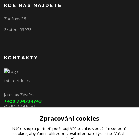
KDE NÁS NAJDETE
Zbožnov 35
Skuteč , 53973
KONTAKTY
fotototricko.cz
Jaroslav Zástěra
+420 704734743
(Po-Pá, 8-16 hod.)
Zpracování cookies
lenkazasterova@centrum.cz
Náš e-shop a partneři potřebují Váš
souhlas
s použitím souborů
cookies, aby Vám mohli zobrazovat informace týkající se Vašich
zájmů.