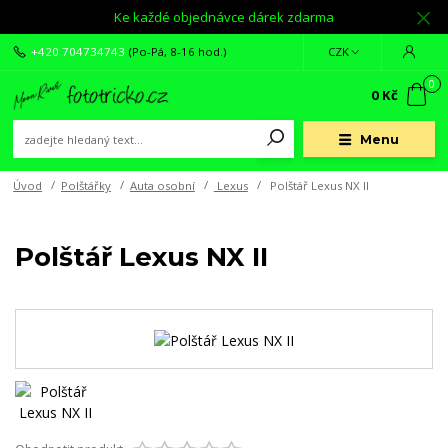
Ke každé objednávce dárek zdarma
+420 704734743
(Po-Pá, 8-16 hod.)
CZK
0
0 Kč
Menu
Úvod
Polštářky
Auta osobní
Lexus
Polštář Lexus NX II
Polštář Lexus NX II