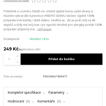
Ohodnotit produkt
Polštářek o rozměru 30x40 cm včetně výplně barvu zadní strany si
můžete vybrat dle barevnice VYBERTE BARVU složení výplně 100%
polyesterové kuličky / duté vlákno neslíhá se, dá se prát celý na 40
stupňů a vždy má svůj tvar i po vyprání vhodné pro alergiky povlak 100%
polyester příjemný ma...
celý popis
Dostupnost
Skladem 18 ks
249 Kč
/
ks
206 Kč
bez DPH
Přidat do košíku
Číslo produktu:
POLOSAUTM0477
Kompletní specifikace
Parametry
Hodnocení
0
Komentáře
0