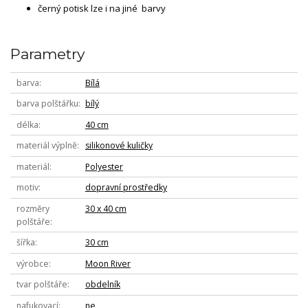
černý potisk lze i na jiné barvy
Parametry
barva
Bílá
barva polštářku
bílý
délka
40 cm
materiál výplně
silikonové kuličky
materiál
Polyester
motiv
dopravní prostředky
rozměry
30 x 40 cm
polštáře
šířka
30 cm
výrobce
Moon River
tvar polštáře
obdelník
nafukovací
ne