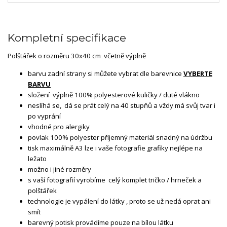
Kompletní specifikace
Polštářek o rozměru 30x40 cm včetně výplně
barvu zadní strany si můžete vybrat dle barevnice
VYBERTE
BARVU
složení výplně 100% polyesterové kuličky / duté vlákno
neslíhá se, dá se prát celý na 40 stupňů a vždy má svůj tvar i
po vyprání
vhodné pro alergiky
povlak 100% polyester příjemný materiál snadný na údržbu
tisk maximálně A3 lze i vaše fotografie grafiky nejlépe na
ležato
možno i jiné rozměry
s vaší fotografií vyrobíme celý komplet tričko / hrneček a
polštářek
technologie je vypálení do látky , proto se už nedá oprat ani
smít
barevný potisk provádíme pouze na bílou látku