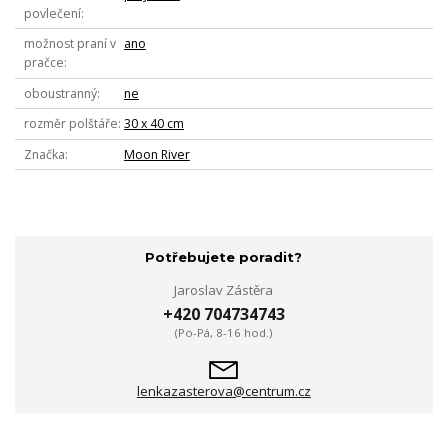
povlečení
možnost praní v
ano
pračce
oboustranný
ne
rozměr polštáře
30 x 40 cm
Značka
Moon River
Potřebujete poradit?
Jaroslav Zástěra
+420 704734743
(Po-Pá, 8-16 hod.)
lenkazasterova@centrum.cz