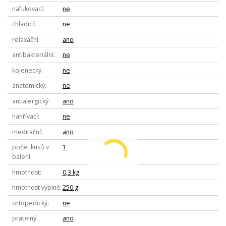
nafukovací
ne
chladicí
ne
relaxační
ano
antibakteriální
ne
kojenecký
ne
anatomický
ne
antialergický
ano
nahřívací
ne
meditační
ano
počet kusů v
1
balení
hmotnost
0,3 kg
hmotnost výplně
250 g
ortopedický
ne
pratelný
ano