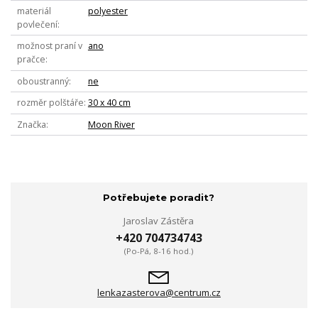
materiál
polyester
povlečení
možnost praní v
ano
pračce
oboustranný
ne
rozměr polštáře
30 x 40 cm
Značka
Moon River
Potřebujete poradit?
Jaroslav Zástěra
+420 704734743
(Po-Pá, 8-16 hod.)
lenkazasterova@centrum.cz