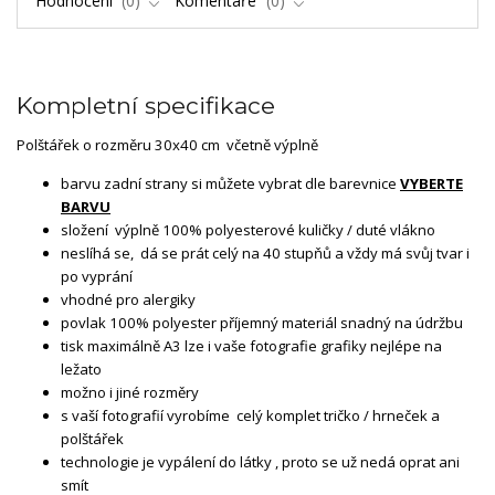
Hodnocení
0
Komentáře
0
Kompletní specifikace
Polštářek o rozměru 30x40 cm včetně výplně
barvu zadní strany si můžete vybrat dle barevnice
VYBERTE
BARVU
složení výplně 100% polyesterové kuličky / duté vlákno
neslíhá se, dá se prát celý na 40 stupňů a vždy má svůj tvar i
po vyprání
vhodné pro alergiky
povlak 100% polyester příjemný materiál snadný na údržbu
tisk maximálně A3 lze i vaše fotografie grafiky nejlépe na
ležato
možno i jiné rozměry
s vaší fotografií vyrobíme celý komplet tričko / hrneček a
polštářek
technologie je vypálení do látky , proto se už nedá oprat ani
smít