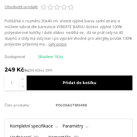
Ohodnotit produkt
Polštářek o rozměru 30x40 cm včetně výplně barvu zadní strany si
můžete vybrat dle barevnice VYBERTE BARVU složení výplně 100%
polyesterové kuličky / duté vlákno neslíhá se, dá se prát celý na 40
stupňů a vždy má svůj tvar i po vyprání vhodné pro alergiky povlak 100%
polyester příjemný ma...
celý popis
Dostupnost
Skladem 18 ks
249 Kč
/
ks
206 Kč
bez DPH
Přidat do košíku
Číslo produktu:
POLOSAUTM0498
Kompletní specifikace
Parametry