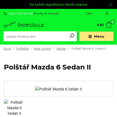
Ke každé objednávce dárek zdarma
+420 704734743
(Po-Pá, 8-16 hod.)
CZK
0
0 Kč
Menu
Úvod
Polštářky
Auta osobní
Mazda
Polštář Mazda 6 Sedan II
Polštář Mazda 6 Sedan II