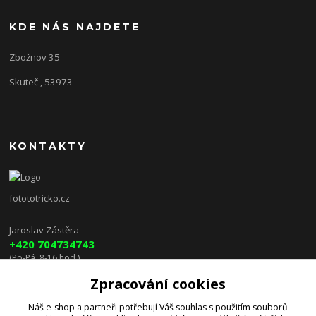
KDE NÁS NAJDETE
Zbožnov 35
Skuteč , 53973
KONTAKTY
fotototricko.cz
Jaroslav Zástěra
+420 704734743
(Po-Pá, 8-16 hod.)
Zpracování cookies
lenkazasterova@centrum.cz
Náš e-shop a partneři potřebují Váš
souhlas
s použitím souborů