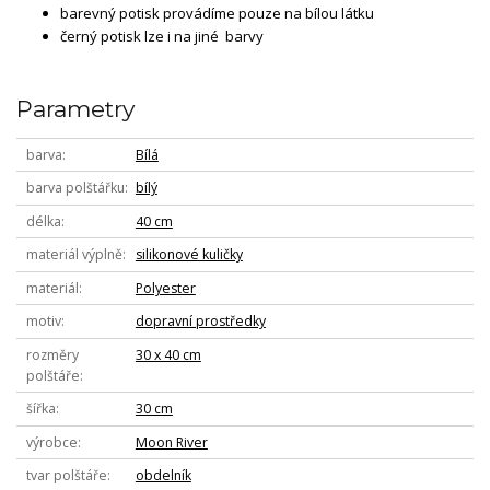
barevný potisk provádíme pouze na bílou látku
černý potisk lze i na jiné barvy
Parametry
barva
Bílá
barva polštářku
bílý
délka
40 cm
materiál výplně
silikonové kuličky
materiál
Polyester
motiv
dopravní prostředky
rozměry
30 x 40 cm
polštáře
šířka
30 cm
výrobce
Moon River
tvar polštáře
obdelník