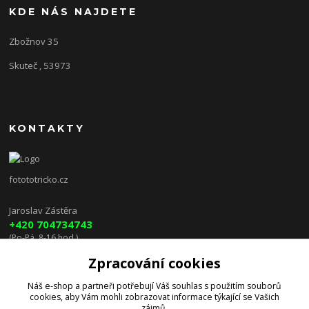
KDE NÁS NAJDETE
Zbožnov 35
Skuteč , 53973
KONTAKTY
fotototricko.cz
Jaroslav Zástěra
+420 704734743
(Po-Pá, 8-16 hod.)
Zpracování cookies
lenkazasterova@centrum.cz
Náš e-shop a partneři potřebují Váš
souhlas
s použitím souborů
cookies, aby Vám mohli zobrazovat informace týkající se Vašich
zájmů.