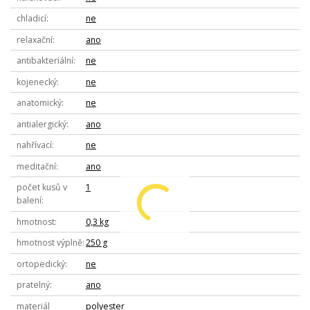
chladicí
ne
relaxační
ano
antibakteriální
ne
kojenecký
ne
anatomický
ne
antialergický
ano
nahřívací
ne
meditační
ano
počet kusů v
1
balení
hmotnost
0,3 kg
hmotnost výplně
250 g
ortopedický
ne
pratelný
ano
materiál
polyester