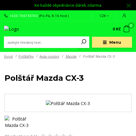
Ke každé objednávce dárek zdarma
+420 704734743
(Po-Pá, 8-16 hod.)
CZK
0
0 Kč
Menu
Úvod
Polštářky
Auta osobní
Mazda
Polštář Mazda CX-3
Polštář Mazda CX-3