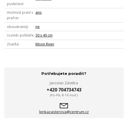
povlečení
možnost praní v
ano
pračce
oboustranný
ne
rozměr polštáře
30 x 40 cm
Značka
Moon River
Potřebujete poradit?
Jaroslav Zástěra
+420 704734743
(Po-Pá, 8-16 hod.)
lenkazasterova@centrum.cz