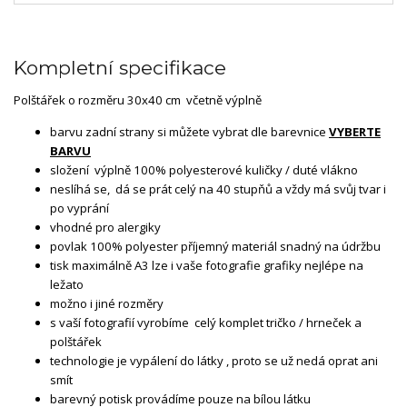
Kompletní specifikace
Polštářek o rozměru 30x40 cm včetně výplně
barvu zadní strany si můžete vybrat dle barevnice
VYBERTE
BARVU
složení výplně 100% polyesterové kuličky / duté vlákno
neslíhá se, dá se prát celý na 40 stupňů a vždy má svůj tvar i
po vyprání
vhodné pro alergiky
povlak 100% polyester příjemný materiál snadný na údržbu
tisk maximálně A3 lze i vaše fotografie grafiky nejlépe na
ležato
možno i jiné rozměry
s vaší fotografií vyrobíme celý komplet tričko / hrneček a
polštářek
technologie je vypálení do látky , proto se už nedá oprat ani
smít
barevný potisk provádíme pouze na bílou látku