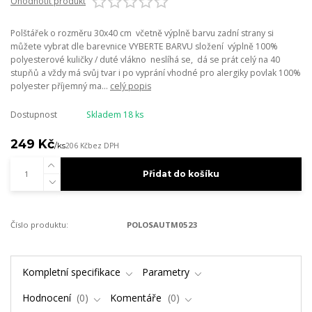
Ohodnotit produkt
Polštářek o rozměru 30x40 cm včetně výplně barvu zadní strany si
můžete vybrat dle barevnice VYBERTE BARVU složení výplně 100%
polyesterové kuličky / duté vlákno neslíhá se, dá se prát celý na 40
stupňů a vždy má svůj tvar i po vyprání vhodné pro alergiky povlak 100%
polyester příjemný ma...
celý popis
Dostupnost
Skladem 18 ks
249 Kč
/
ks
206 Kč
bez DPH
Přidat do košíku
Číslo produktu:
POLOSAUTM0523
Kompletní specifikace
Parametry
Hodnocení
0
Komentáře
0