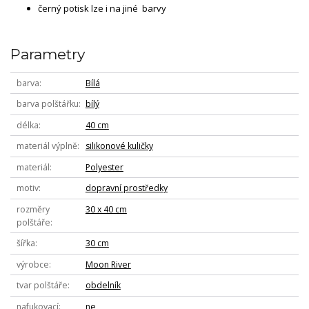
černý potisk lze i na jiné barvy
Parametry
barva
Bílá
barva polštářku
bílý
délka
40 cm
materiál výplně
silikonové kuličky
materiál
Polyester
motiv
dopravní prostředky
rozměry
30 x 40 cm
polštáře
šířka
30 cm
výrobce
Moon River
tvar polštáře
obdelník
nafukovací
ne