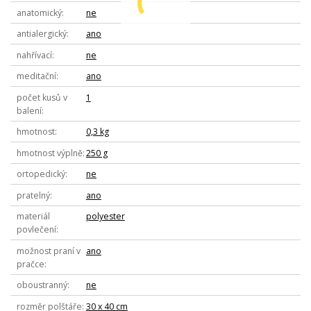
anatomický
ne
antialergický
ano
nahřívací
ne
meditační
ano
počet kusů v
1
balení
hmotnost
0,3 kg
hmotnost výplně
250 g
ortopedický
ne
pratelný
ano
materiál
polyester
povlečení
možnost praní v
ano
pračce
oboustranný
ne
rozměr polštáře
30 x 40 cm