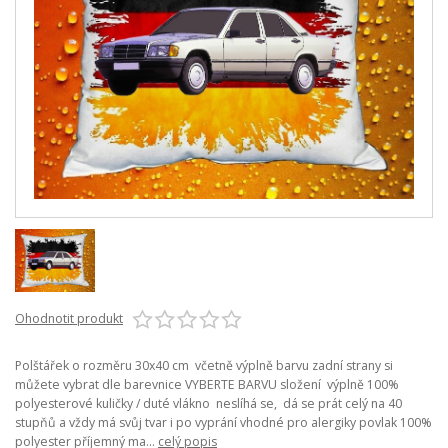
Ohodnotit produkt
Polštářek o rozměru 30x40 cm včetně výplně barvu zadní strany si
můžete vybrat dle barevnice VYBERTE BARVU složení výplně 100%
polyesterové kuličky / duté vlákno neslíhá se, dá se prát celý na 40
stupňů a vždy má svůj tvar i po vyprání vhodné pro alergiky povlak 100%
polyester příjemný ma...
celý popis