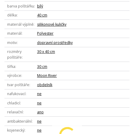
barva polštářku
bílý
délka
40 cm
materiál výplně
silikonové kuličky
materiál
Polyester
motiv
dopravní prostředky
rozměry
30 x 40 cm
polštáře
šířka
30 cm
výrobce
Moon River
tvar polštáře
obdelník
nafukovací
ne
chladicí
ne
relaxační
ano
antibakteriální
ne
kojenecký
ne