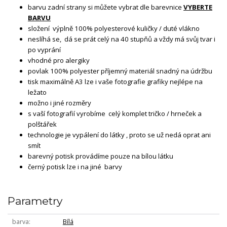
barvu zadní strany si můžete vybrat dle barevnice
VYBERTE
BARVU
složení výplně 100% polyesterové kuličky / duté vlákno
neslíhá se, dá se prát celý na 40 stupňů a vždy má svůj tvar i
po vyprání
vhodné pro alergiky
povlak 100% polyester příjemný materiál snadný na údržbu
tisk maximálně A3 lze i vaše fotografie grafiky nejlépe na
ležato
možno i jiné rozměry
s vaší fotografií vyrobíme celý komplet tričko / hrneček a
polštářek
technologie je vypálení do látky , proto se už nedá oprat ani
smít
barevný potisk provádíme pouze na bílou látku
černý potisk lze i na jiné barvy
Parametry
barva
Bílá