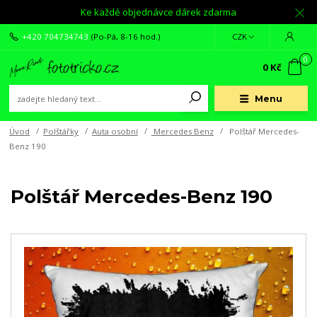
Ke každé objednávce dárek zdarma
+420 704734743
(Po-Pá, 8-16 hod.)
CZK
0
0 Kč
Menu
Úvod
Polštářky
Auta osobní
Mercedes Benz
Polštář Mercedes-
Benz 190
Polštář Mercedes-Benz 190