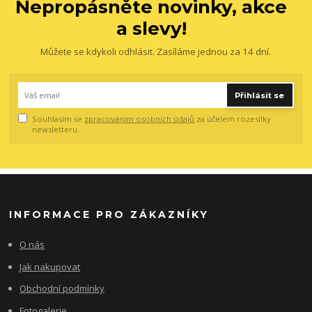
Nepropásněte novinky, akce
a slevy!
Můžete se kdykoli odhlásit. Zasíláme jednou za 14 dní.
Přihlásit se
Souhlasím se
zpracováním osobních údajů
za účelem rozesílky
newsletteru.
INFORMACE PRO ZÁKAZNÍKY
O nás
Jak nakupovat
Obchodní podmínky
Fotogalerie