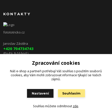
KONTAKTY
fotototricko.cz
Jaroslav Zástěra
+420 704734743
(Po-Pá, 8-16 hod.)
Zpracování cookies
lenkazasterova@centrum.cz
Náš e-shop a partneři potřebují Váš
souhlas
s použitím souborů
cookies, aby Vám mohli zobrazovat informace týkající se Vašich
zájmů.
Nastavení
Souhlasím
Souhlas můžete odmítnout
zde
.
Vytvořeno na
Eshop-rychle.cz