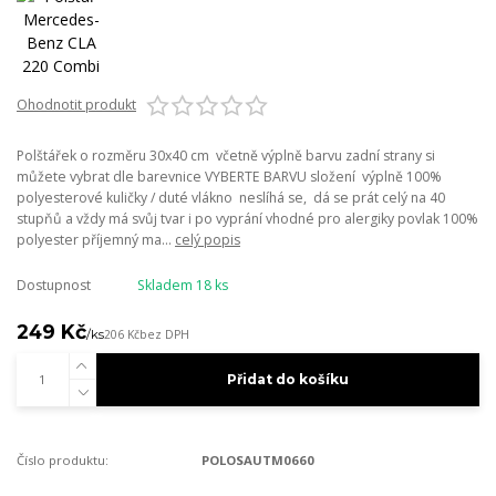
Ohodnotit produkt
Polštářek o rozměru 30x40 cm včetně výplně barvu zadní strany si
můžete vybrat dle barevnice VYBERTE BARVU složení výplně 100%
polyesterové kuličky / duté vlákno neslíhá se, dá se prát celý na 40
stupňů a vždy má svůj tvar i po vyprání vhodné pro alergiky povlak 100%
polyester příjemný ma...
celý popis
Dostupnost
Skladem 18 ks
249 Kč
/
ks
206 Kč
bez DPH
Přidat do košíku
Číslo produktu:
POLOSAUTM0660