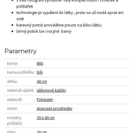
polštářek
technologie je vypálení do látky , proto se už nedá oprat ani
smít
barevný potisk provádíme pouze na bílou látku
černý potisk lze i na jiné barvy
Parametry
barva
Bílá
barva polštářku
bílý
délka
40 cm
materiál výplně
silikonové kuličky
materiál
Polyester
motiv
dopravní prostředky
rozměry
30 x 40 cm
polštáře
šířka
30 cm