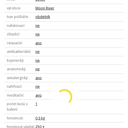
výrobce
Moon River
tvar polštáře
obdelník
nafukovací
ne
chladicí
ne
relaxační
ano
antibakteriální
ne
kojenecký
ne
anatomický
ne
antialergický
ano
nahřívací
ne
meditační
ano
počet kusů v
1
balení
hmotnost
0,3 kg
hmotnost výplně
250 g