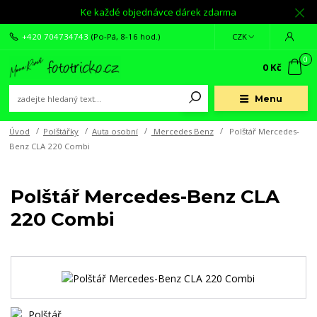
Ke každé objednávce dárek zdarma
+420 704734743
(Po-Pá, 8-16 hod.)
CZK
0
0 Kč
Menu
Úvod
Polštářky
Auta osobní
Mercedes Benz
Polštář Mercedes-
Benz CLA 220 Combi
Polštář Mercedes-Benz CLA
220 Combi