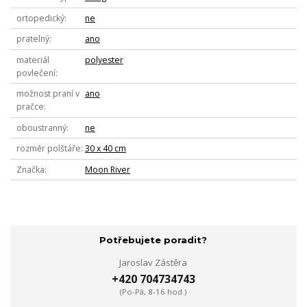
ortopedický
ne
pratelný
ano
materiál
polyester
povlečení
možnost praní v
ano
pračce
oboustranný
ne
rozměr polštáře
30 x 40 cm
Značka
Moon River
Potřebujete poradit?
Jaroslav Zástěra
+420 704734743
(Po-Pá, 8-16 hod.)