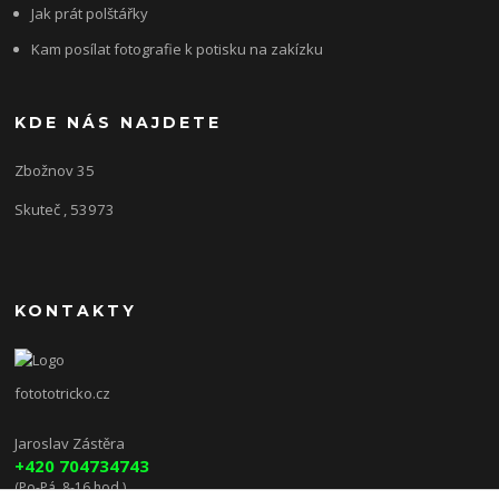
Jak prát polštářky
Kam posílat fotografie k potisku na zakízku
KDE NÁS NAJDETE
Zbožnov 35
Skuteč , 53973
KONTAKTY
fotototricko.cz
Jaroslav Zástěra
+420 704734743
(Po-Pá, 8-16 hod.)