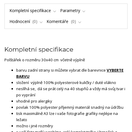
Kompletní specifikace
Parametry
Hodnocení
0
Komentáře
0
Kompletní specifikace
Polštářek o rozměru 30x40 cm včetně výplně
barvu zadní strany si můžete vybrat dle barevnice
VYBERTE
BARVU
složení výplně 100% polyesterové kuličky / duté vlákno
neslíhá se, dá se prát celý na 40 stupňů a vždy má svůj tvar i
po vyprání
vhodné pro alergiky
povlak 100% polyester příjemný materiál snadný na údržbu
tisk maximálně A3 lze i vaše fotografie grafiky nejlépe na
ležato
možno i jiné rozměry
s vaší fotografií vyrobíme celý komplet tričko / hrneček a