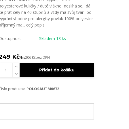
polyesterové kuličky / duté vlákno neslíhá se, dá
se prát celý na 40 stupňů a vždy má svůj tvar i po
vyprání vhodné pro alergiky povlak 100% polyester
příjemný ma...
celý popis
Dostupnost
Skladem 18 ks
249 Kč
/
ks
206 Kč
bez DPH
Přidat do košíku
Číslo produktu:
POLOSAUTM0672