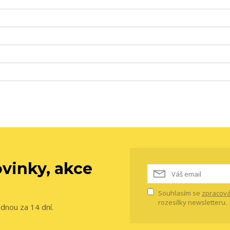
vinky, akce
Souhlasím se
zpracová
rozesílky newsletteru.
ednou za 14 dní.