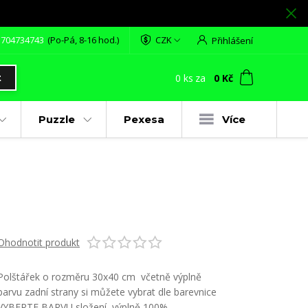
 704734743
(Po-Pá, 8-16 hod.)
CZK
Přihlášení
0
ks
za
0 Kč
t
Puzzle
Pexesa
Více
Ohodnotit produkt
Polštářek o rozměru 30x40 cm včetně výplně
barvu zadní strany si můžete vybrat dle barevnice
VYBERTE BARVU složení výplně 100%