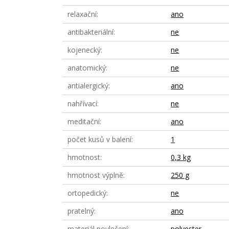
relaxační
ano
antibakteriální
ne
kojenecký
ne
anatomický
ne
antialergický
ano
nahřívací
ne
meditační
ano
počet kusů v balení
1
hmotnost
0,3 kg
hmotnost výplně
250 g
ortopedický
ne
pratelný
ano
materiál povlečení
polyester