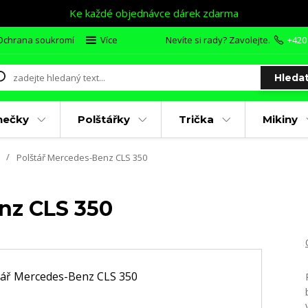
Ke každé objednávce dárek zdarma
Ochrana soukromí
Více
Nevíte si rady? Zavolejte.
+420
Hleda
nečky
Polštářky
Trička
Mikiny
Polštář Mercedes-Benz CLS 350
nz CLS 350