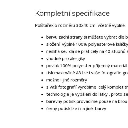
Kompletní specifikace
Polštářek o rozměru 30x40 cm včetně výplně
barvu zadní strany si můžete vybrat dle 
složení výplně 100% polyesterové kuličky
neslíhá se, dá se prát celý na 40 stupňů 
vhodné pro alergiky
povlak 100% polyester příjemný materiál
tisk maximálně A3 lze i vaše fotografie gr
možno i jiné rozměry
s vaší fotografií vyrobíme celý komplet tr
technologie je vypálení do látky , proto s
barevný potisk provádíme pouze na bílou
černý potisk lze i na jiné barvy