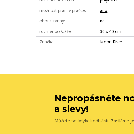
možnost praní v pračce
ano
oboustranný
ne
rozměr polštáře
30 x 40 cm
Značka
Moon River
Nepropásněte no
a slevy!
Můžete se kdykoli odhlásit. Zasíláme j