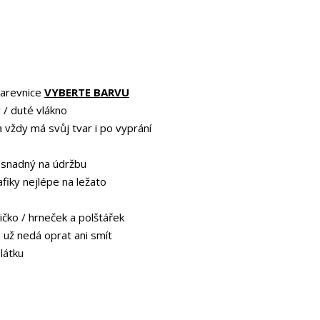
barevnice
VYBERTE BARVU
 / duté vlákno
a vždy má svůj tvar i po vyprání
 snadný na údržbu
afiky nejlépe na ležato
ičko / hrneček a polštářek
e už nedá oprat ani smít
 látku