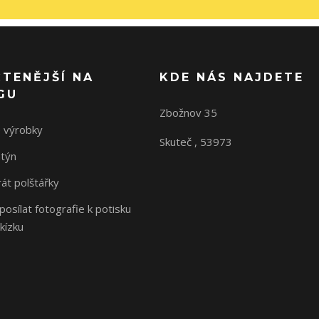
ČTENĚJŠÍ NA
KDE NÁS NAJDETE
GU
Zbožnov 35
 výrobky
Skuteč , 53973
ntýn
rát polštářky
osílat fotografie k potisku
kízku