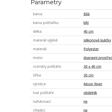
Parametry
barva
Bílá
barva polštářku
bílý
délka
40 cm
materiál výplně
silikonové kuličky
materiál
Polyester
motiv
dopravní prostře
rozměry polštáře
30 x 40 cm
šířka
30 cm
výrobce
Moon River
tvar polštáře
obdelník
nafukovací
ne
chladicí
ne