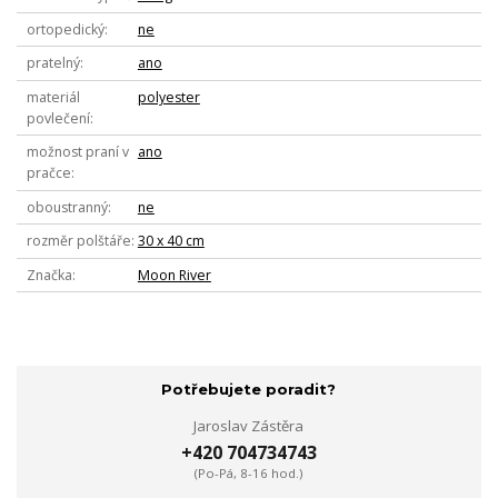
ortopedický
ne
pratelný
ano
materiál
polyester
povlečení
možnost praní v
ano
pračce
oboustranný
ne
rozměr polštáře
30 x 40 cm
Značka
Moon River
Potřebujete poradit?
Jaroslav Zástěra
+420 704734743
(Po-Pá, 8-16 hod.)