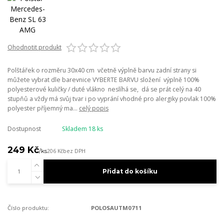
Ohodnotit produkt
Polštářek o rozměru 30x40 cm včetně výplně barvu zadní strany si
můžete vybrat dle barevnice VYBERTE BARVU složení výplně 100%
polyesterové kuličky / duté vlákno neslíhá se, dá se prát celý na 40
stupňů a vždy má svůj tvar i po vyprání vhodné pro alergiky povlak 100%
polyester příjemný ma...
celý popis
Dostupnost
Skladem 18 ks
249 Kč
/
ks
206 Kč
bez DPH
Přidat do košíku
Číslo produktu:
POLOSAUTM0711