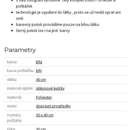
polštářek
technologie je vypálení do látky , proto se už nedá oprat ani
smít
barevný potisk provádíme pouze na bílou látku
černý potisk lze i na jiné barvy
Parametry
barva
Bílá
barva polštářku
bílý
délka
40 cm
materiál výplně
silikonové kuličky
materiál
Polyester
motiv
dopravní prostředky
rozměry
30 x 40 cm
polštáře
šířka
30 cm