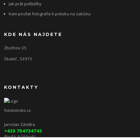
Jak prát polštářky
Kam posílat fotografie k potisku na zakízku
KDE NÁS NAJDETE
Zbožnov 35
Skuteč , 53973
KONTAKTY
fotototricko.cz
Jaroslav Zástěra
+420 704734743
(Po-Pá, 8-16 hod.)