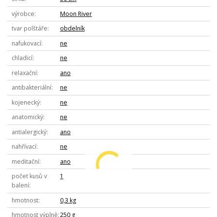
výrobce
Moon River
tvar polštáře
obdelník
nafukovací
ne
chladicí
ne
relaxační
ano
antibakteriální
ne
kojenecký
ne
anatomický
ne
antialergický
ano
nahřívací
ne
meditační
ano
počet kusů v
1
balení
hmotnost
0,3 kg
hmotnost výplně
250 g