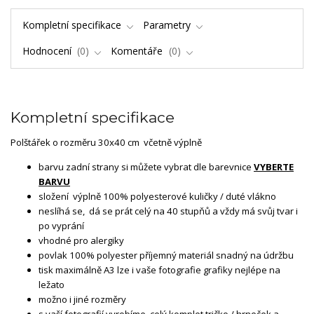
Kompletní specifikace
Parametry
Hodnocení
0
Komentáře
0
Kompletní specifikace
Polštářek o rozměru 30x40 cm včetně výplně
barvu zadní strany si můžete vybrat dle barevnice
VYBERTE
BARVU
složení výplně 100% polyesterové kuličky / duté vlákno
neslíhá se, dá se prát celý na 40 stupňů a vždy má svůj tvar i
po vyprání
vhodné pro alergiky
povlak 100% polyester příjemný materiál snadný na údržbu
tisk maximálně A3 lze i vaše fotografie grafiky nejlépe na
ležato
možno i jiné rozměry
s vaší fotografií vyrobíme celý komplet tričko / hrneček a