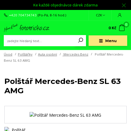
Ke každé objednávce dárek zdarma
+420 704734743
(Po-Pá, 8-16 hod.)
CZK
0
0 Kč
Menu
Úvod
Polštářky
Auta osobní
Mercedes Benz
Polštář Mercedes-
Benz SL 63 AMG
Polštář Mercedes-Benz SL 63
AMG