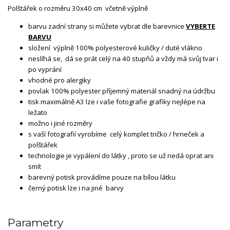
Polštářek o rozměru 30x40 cm včetně výplně
barvu zadní strany si můžete vybrat dle barevnice
VYBERTE
BARVU
složení výplně 100% polyesterové kuličky / duté vlákno
neslíhá se, dá se prát celý na 40 stupňů a vždy má svůj tvar i
po vyprání
vhodné pro alergiky
povlak 100% polyester příjemný materiál snadný na údržbu
tisk maximálně A3 lze i vaše fotografie grafiky nejlépe na
ležato
možno i jiné rozměry
s vaší fotografií vyrobíme celý komplet tričko / hrneček a
polštářek
technologie je vypálení do látky , proto se už nedá oprat ani
smít
barevný potisk provádíme pouze na bílou látku
černý potisk lze i na jiné barvy
Parametry