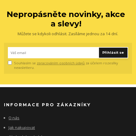
Nepropásněte novinky, akce
a slevy!
Můžete se kdykoli odhlásit. Zasíláme jednou za 14 dní.
Přihlásit se
Souhlasím se
zpracováním osobních údajů
za účelem rozesílky
newsletteru.
INFORMACE PRO ZÁKAZNÍKY
O nás
Jak nakupovat