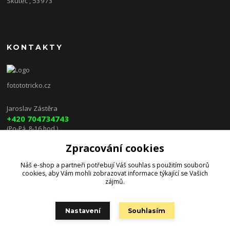
Skuteč , 53973
KONTAKTY
fotototricko.cz
Jaroslav Zástěra
+420 704734743
(Po-Pá, 8-16 hod.)
Zpracování cookies
lenkazasterova@centrum.cz
Náš e-shop a partneři potřebují Váš
souhlas
s použitím souborů
cookies, aby Vám mohli zobrazovat informace týkající se Vašich
zájmů.
Nastavení
Souhlasím