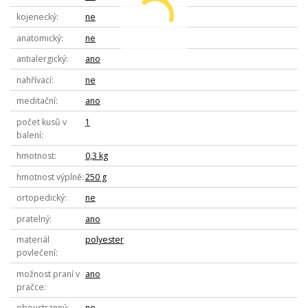
kojenecký
ne
anatomický
ne
antialergický
ano
nahřívací
ne
meditační
ano
počet kusů v
1
balení
hmotnost
0,3 kg
hmotnost výplně
250 g
ortopedický
ne
pratelný
ano
materiál
polyester
povlečení
možnost praní v
ano
pračce
oboustranný
ne