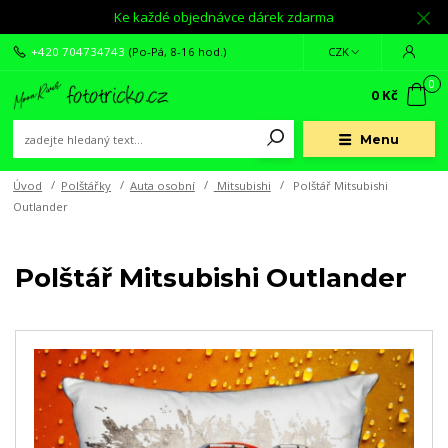
Ke každé objednávce dárek zdarma
+420 704734743
(Po-Pá, 8-16 hod.)
CZK
0
0 Kč
Menu
Úvod
Polštářky
Auta osobní
Mitsubishi
Polštář Mitsubishi
Outlander
Polštář Mitsubishi Outlander