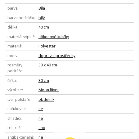
barva
Bílá
barva polštářku
bílý
délka
40 cm
materiál výplně
silikonové kuličky
materiál
Polyester
motiv
dopravní prostředky
rozměry
30 x 40 cm
polštáře
šířka
30 cm
výrobce
Moon River
tvar polštáře
obdelník
nafukovací
ne
chladicí
ne
relaxační
ano
antibakteriální
ne