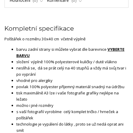
Hodnocení
0
Komentáře
0
Kompletní specifikace
Polštářek o rozměru 30x40 cm včetně výplně
barvu zadní strany si můžete vybrat dle barevnice
VYBERTE
BARVU
složení výplně 100% polyesterové kuličky / duté vlákno
neslíhá se, dá se prát celý na 40 stupňů a vždy má svůj tvar i
po vyprání
vhodné pro alergiky
povlak 100% polyester příjemný materiál snadný na údržbu
tisk maximálně A3 lze i vaše fotografie grafiky nejlépe na
ležato
možno i jiné rozměry
s vaší fotografií vyrobíme celý komplet tričko / hrneček a
polštářek
technologie je vypálení do látky , proto se už nedá oprat ani
smít