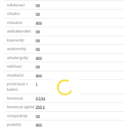
nafukovací
ne
chladicí
ne
relaxační
ano
antibakteriální
ne
kojenecký
ne
anatomický
ne
antialergický
ano
nahřívací
ne
meditační
ano
počet kusů v
1
balení
hmotnost
0,3 kg
hmotnost výplně
250 g
ortopedický
ne
pratelný
ano