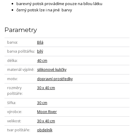
barevný potisk provádíme pouze na bílou látku
černý potisk lze i na jiné barvy
Parametry
barva
Bílá
barva polštářku
bílý
délka
40 cm
materiál výplně
silikonové kuličky
motiv
dopravní prostředky
rozměry
30 x 40 cm
polštáře
šířka
30 cm
výrobce
Moon River
velikost
30 x 40 cm
tvar polštáře
obdelník