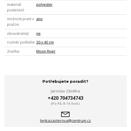
materiál
polyester
povlečení
možnost praní v
ano
pračce
oboustranný
ne
rozměr polštáře
30 x 40 cm
Značka
Moon River
Potřebujete poradit?
Jaroslav Zástěra
+420 704734743
(Po-Pá, 8-16 hod.)
lenkazasterova@centrum.cz