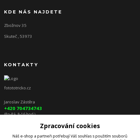
KDE NÁS NAJDETE
Zbožnov 35
Skuteč , 53973
KONTAKTY
fotototricko.cz
Jaroslav Zástěra
+420 704734743
(Po-Pá, 8-16 hod.)
Zpracování cookies
lenkazasterova@centrum.cz
Náš e-shop a partneři potřebují Váš
souhlas
s použitím souborů