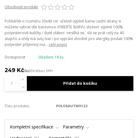
Ohodnotit produkt
Polštářek o rozměru 30x40 cm včetně výplně barvu zadní strany si
můžete vybrat dle barevnice VYBERTE BARVU složení výplně 100%
polyesterové kuličky / duté vlákno neslíhá se, dá se prát celý na 40
stupňů a vždy má svůj tvar i po vyprání vhodné pro alergiky povlak 100%
polyester příjemný ma...
celý popis
Dostupnost
Skladem 18 ks
249 Kč
/
ks
206 Kč
bez DPH
Přidat do košíku
Číslo produktu:
POLOSAUTM0122
Kompletní specifikace
Parametry