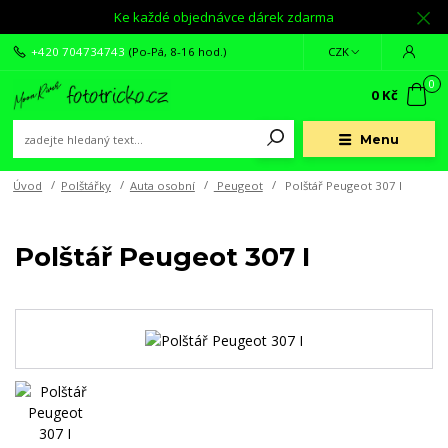
Ke každé objednávce dárek zdarma
+420 704734743
(Po-Pá, 8-16 hod.)
CZK
0
0 Kč
Menu
Úvod
Polštářky
Auta osobní
Peugeot
Polštář Peugeot 307 I
Polštář Peugeot 307 I