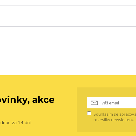
vinky, akce
Souhlasím se
zpracová
rozesílky newsletteru.
ednou za 14 dní.