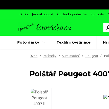
O nás
Jak nakupovat
Obchodní podmínky
Kontakty
Foto dárky
Textilní květináče
Hr
Úvod
Polštářky
Auta osobní
Peugeot
Pol
Polštář Peugeot 4007