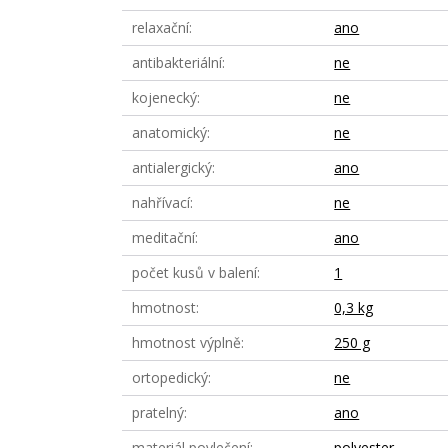
relaxační
ano
antibakteriální
ne
kojenecký
ne
anatomický
ne
antialergický
ano
nahřívací
ne
meditační
ano
počet kusů v balení
1
hmotnost
0,3 kg
hmotnost výplně
250 g
ortopedický
ne
pratelný
ano
materiál povlečení
polyester