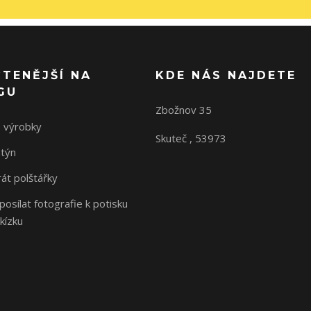
ČTENĚJŠÍ NA
KDE NÁS NAJDETE
GU
Zbožnov 35
 výrobky
Skuteč , 53973
ntýn
rát polštářky
osílat fotografie k potisku
kízku