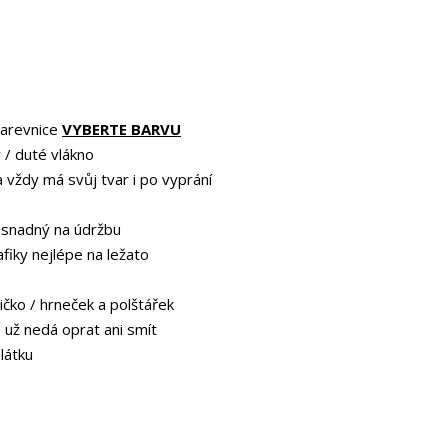
barevnice
VYBERTE BARVU
 / duté vlákno
a vždy má svůj tvar i po vyprání
 snadný na údržbu
afiky nejlépe na ležato
ičko / hrneček a polštářek
e už nedá oprat ani smít
 látku