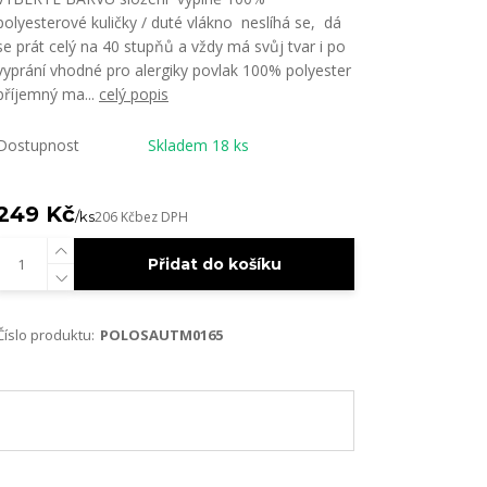
polyesterové kuličky / duté vlákno neslíhá se, dá
se prát celý na 40 stupňů a vždy má svůj tvar i po
vyprání vhodné pro alergiky povlak 100% polyester
příjemný ma...
celý popis
Dostupnost
Skladem 18 ks
249 Kč
/
ks
206 Kč
bez DPH
Přidat do košíku
Číslo produktu:
POLOSAUTM0165