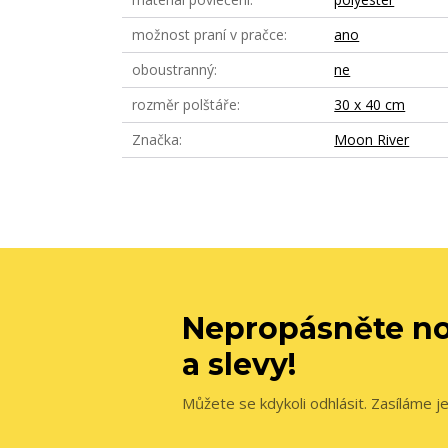
možnost praní v pračce
ano
oboustranný
ne
rozměr polštáře
30 x 40 cm
Značka
Moon River
Nepropásněte no
a slevy!
Můžete se kdykoli odhlásit. Zasíláme j