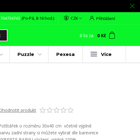
 704734743
(Po-Pá, 8-16 hod.)
CZK
Přihlášení
0
ks
za
0 Kč
t
Puzzle
Pexesa
Více
Ohodnotit produkt
Polštářek o rozměru 30x40 cm včetně výplně
barvu zadní strany si můžete vybrat dle barevnice
VYBERTE BARVU složení výplně 100%