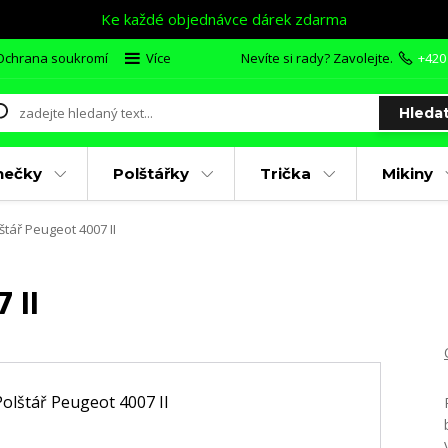
Ke každé objednávce dárek zdarma
Ochrana soukromí
Více
Nevíte si rady? Zavolejte.
+420
Hleda
nečky
Polštářky
Trička
Mikiny
štář Peugeot 4007 II
 II