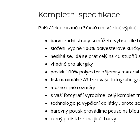
Kompletní specifikace
Polštářek o rozměru 30x40 cm včetně výplně
barvu zadní strany si můžete vybrat dle 
složení výplně 100% polyesterové kuličky
neslíhá se, dá se prát celý na 40 stupňů 
vhodné pro alergiky
povlak 100% polyester příjemný materiál
tisk maximálně A3 lze i vaše fotografie gr
možno i jiné rozměry
s vaší fotografií vyrobíme celý komplet tr
technologie je vypálení do látky , proto s
barevný potisk provádíme pouze na bílou
černý potisk lze i na jiné barvy