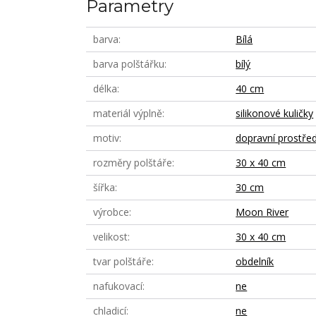
Parametry
barva
Bílá
barva polštářku
bílý
délka
40 cm
materiál výplně
silikonové kuličky
motiv
dopravní prostře
rozměry polštáře
30 x 40 cm
šířka
30 cm
výrobce
Moon River
velikost
30 x 40 cm
tvar polštáře
obdelník
nafukovací
ne
chladicí
ne