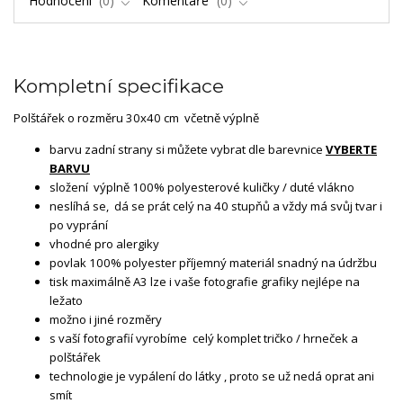
Hodnocení
0
Komentáře
0
Kompletní specifikace
Polštářek o rozměru 30x40 cm včetně výplně
barvu zadní strany si můžete vybrat dle barevnice
VYBERTE
BARVU
složení výplně 100% polyesterové kuličky / duté vlákno
neslíhá se, dá se prát celý na 40 stupňů a vždy má svůj tvar i
po vyprání
vhodné pro alergiky
povlak 100% polyester příjemný materiál snadný na údržbu
tisk maximálně A3 lze i vaše fotografie grafiky nejlépe na
ležato
možno i jiné rozměry
s vaší fotografií vyrobíme celý komplet tričko / hrneček a
polštářek
technologie je vypálení do látky , proto se už nedá oprat ani
smít