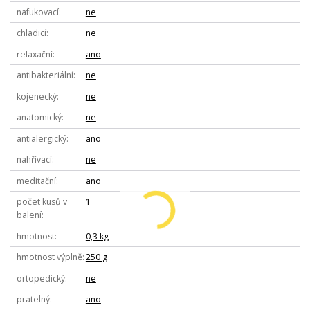
nafukovací
ne
chladicí
ne
relaxační
ano
antibakteriální
ne
kojenecký
ne
anatomický
ne
antialergický
ano
nahřívací
ne
meditační
ano
počet kusů v
1
balení
hmotnost
0,3 kg
hmotnost výplně
250 g
ortopedický
ne
pratelný
ano