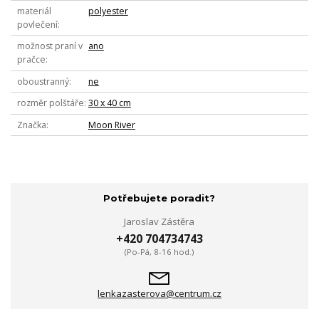
materiál
polyester
povlečení
možnost praní v
ano
pračce
oboustranný
ne
rozměr polštáře
30 x 40 cm
Značka
Moon River
Potřebujete poradit?
Jaroslav Zástěra
+420 704734743
(Po-Pá, 8-16 hod.)
lenkazasterova@centrum.cz