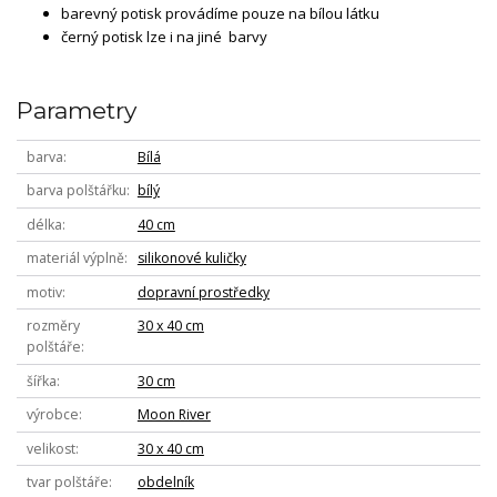
barevný potisk provádíme pouze na bílou látku
černý potisk lze i na jiné barvy
Parametry
barva
Bílá
barva polštářku
bílý
délka
40 cm
materiál výplně
silikonové kuličky
motiv
dopravní prostředky
rozměry
30 x 40 cm
polštáře
šířka
30 cm
výrobce
Moon River
velikost
30 x 40 cm
tvar polštáře
obdelník