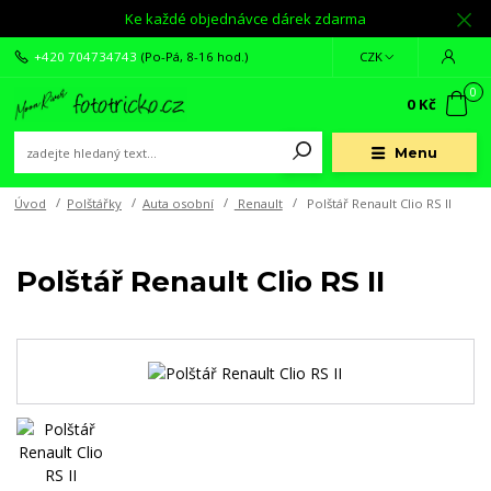
Ke každé objednávce dárek zdarma
+420 704734743
(Po-Pá, 8-16 hod.)
CZK
0
0 Kč
Menu
Úvod
Polštářky
Auta osobní
Renault
Polštář Renault Clio RS II
Polštář Renault Clio RS II