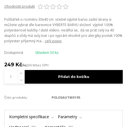
Ohodnotit produkt
Polštářek o rozměru 30x40 cm včetně výplně barvu zadní strany si
můžete vybrat dle barevnice VYBERTE BARVU složení výplně 100%
polyesterové kuličky / duté vlákno neslíhá se, dá se prát celý na 40
stupňů a vždy má svůj tvar i po vyprání vhodné pro alergiky povlak 100%
polyester příjemný ma...
celý popis
Dostupnost
Skladem 50 ks
249 Kč
/
ks
206 Kč
bez DPH
Přidat do košíku
Číslo produktu:
POLOSAUTM0195
Kompletní specifikace
Parametry