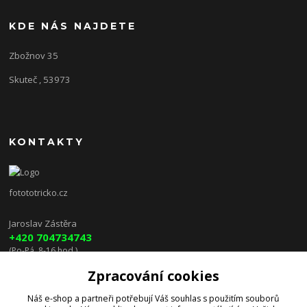
KDE NÁS NAJDETE
Zbožnov 35
Skuteč , 53973
KONTAKTY
fotototricko.cz
Jaroslav Zástěra
+420 704734743
(Po-Pá, 8-16 hod.)
Zpracování cookies
lenkazasterova@centrum.cz
Náš e-shop a partneři potřebují Váš
souhlas
s použitím souborů