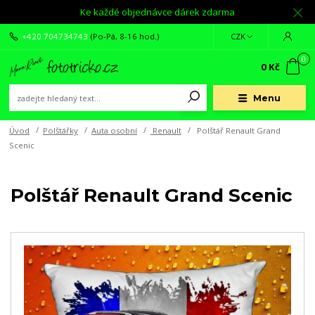
Ke každé objednávce dárek zdarma
+420 704734743
(Po-Pá, 8-16 hod.)
CZK
0
0 Kč
Menu
Úvod
Polštářky
Auta osobní
Renault
Polštář Renault Grand
Scenic
Polštář Renault Grand Scenic