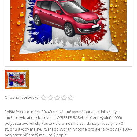
Ohodnotit produkt
Polštářek o rozměru 30x40 cm včetně výplně barvu zadní strany si
můžete vybrat dle barevnice VYBERTE BARVU složení výplně 100%
polyesterové kuličky / duté vlákno neslíhá se, dá se prát celý na 40
stupňů a vždy má svůj tvar i po vyprání vhodné pro alergiky povlak 100%
polyester příjemný ma...
celý popis