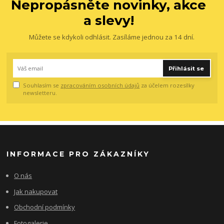
Nepropásněte novinky, akce
a slevy!
Můžete se kdykoli odhlásit. Zasíláme jednou za 14 dní.
Přihlásit se
Souhlasím se
zpracováním osobních údajů
za účelem rozesílky
newsletteru.
INFORMACE PRO ZÁKAZNÍKY
O nás
Jak nakupovat
Obchodní podmínky
Fotogalerie