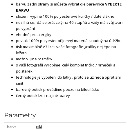
barvu zadní strany si můžete vybrat dle barevnice
VYBERTE
BARVU
složení výplně 100% polyesterové kuličky / duté vlákno
neslíhá se, dá se prát celý na 40 stupňů a vždy má svůj tvar i
po vyprání
vhodné pro alergiky
povlak 100% polyester příjemný materiál snadný na údržbu
tisk maximálně A3 lze i vaše fotografie grafiky nejlépe na
ležato
možno i jiné rozměry
s vaší fotografií vyrobíme celý komplet tričko / hrneček a
polštářek
technologie je vypálení do látky , proto se už nedá oprat ani
smít
barevný potisk provádíme pouze na bílou látku
černý potisk lze i na jiné barvy
Parametry
barva
Bílá