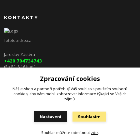
KONTAKTY
fotototricko.cz
Jaroslav Zástěra
+420 704734743
(Po-Pá, 8-16 hod.)
Zpracování cookies
lenkazasterova@centrum.cz
Náš e-shop a partneři potřebují Váš
souhlas
s použitím souborů
cookies, aby Vám mohli zobrazovat informace týkající se Vašich
zájmů.
Nastavení
Souhlasím
Souhlas můžete odmítnout
zde
.
Vytvořeno na
Eshop-rychle.cz