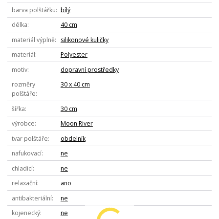
barva polštářku
bílý
délka
40 cm
materiál výplně
silikonové kuličky
materiál
Polyester
motiv
dopravní prostředky
rozměry
30 x 40 cm
polštáře
šířka
30 cm
výrobce
Moon River
tvar polštáře
obdelník
nafukovací
ne
chladicí
ne
relaxační
ano
antibakteriální
ne
kojenecký
ne