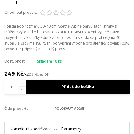
Ohodnotit produkt
Polštářek o rozměru 30x40 cm včetně výplně barvu zadní strany si
můžete vybrat dle barevnice VYBERTE BARVU složení výplně 100%
polyesterové kuličky / duté vlákno neslíhá se, dá se prát celý na 40
stupňů a vždy má svůj tvar i po vyprání vhodné pro alergiky povlak 100%
polyester příjemný ma...
celý popis
Dostupnost
Skladem 18 ks
249 Kč
/
ks
206 Kč
bez DPH
Přidat do košíku
Číslo produktu:
POLOSAUTM0263
Kompletní specifikace
Parametry