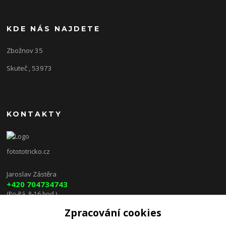
KDE NÁS NAJDETE
Zbožnov 35
Skuteč , 53973
KONTAKTY
fotototricko.cz
Jaroslav Zástěra
+420 704734743
(Po-Pá, 8-16 hod.)
Zpracování cookies
lenkazasterova@centrum.cz