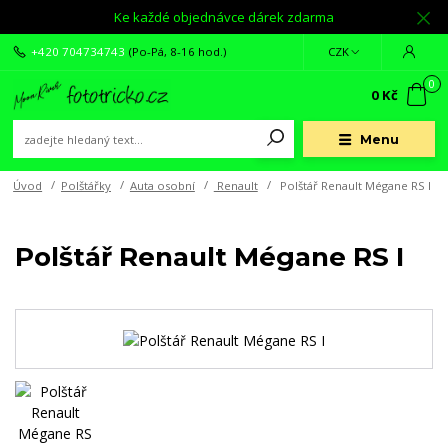
Ke každé objednávce dárek zdarma
+420 704734743
(Po-Pá, 8-16 hod.)
CZK
0
0 Kč
Menu
Úvod
Polštářky
Auta osobní
Renault
Polštář Renault Mégane RS I
Polštář Renault Mégane RS I