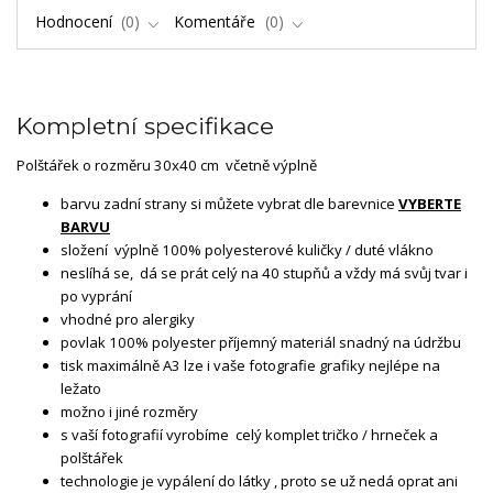
Hodnocení
0
Komentáře
0
Kompletní specifikace
Polštářek o rozměru 30x40 cm včetně výplně
barvu zadní strany si můžete vybrat dle barevnice
VYBERTE
BARVU
složení výplně 100% polyesterové kuličky / duté vlákno
neslíhá se, dá se prát celý na 40 stupňů a vždy má svůj tvar i
po vyprání
vhodné pro alergiky
povlak 100% polyester příjemný materiál snadný na údržbu
tisk maximálně A3 lze i vaše fotografie grafiky nejlépe na
ležato
možno i jiné rozměry
s vaší fotografií vyrobíme celý komplet tričko / hrneček a
polštářek
technologie je vypálení do látky , proto se už nedá oprat ani