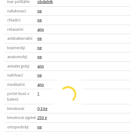
tvar polštáře
obdelník
nafukovací
ne
chladicí
ne
relaxační
ano
antibakteriální
ne
kojenecký
ne
anatomický
ne
antialergický
ano
nahřívací
ne
meditační
ano
počet kusů v
1
balení
hmotnost
0,3 kg
hmotnost výplně
250 g
ortopedický
ne