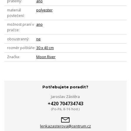
pratelný
ano
materiál
polyester
povlečení
možnost praní v
ano
pračce
oboustranný
ne
rozměr polštáře
30 x 40 cm
Značka
Moon River
Potřebujete poradit?
Jaroslav Zástěra
+420 704734743
(Po-Pá, 8-16 hod.)
lenkazasterova@centrum.cz