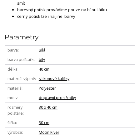
smít
barevný potisk provádíme pouze na bílou látku
černý potisk lze i na jiné barvy
Parametry
barva
Bílá
barva polštářku
bílý
délka
40 cm
materiál výplně
silikonové kuličky
materiál
Polyester
motiv
dopravní prostředky
rozměry
30 x 40 cm
polštáře
šířka
30 cm
výrobce
Moon River